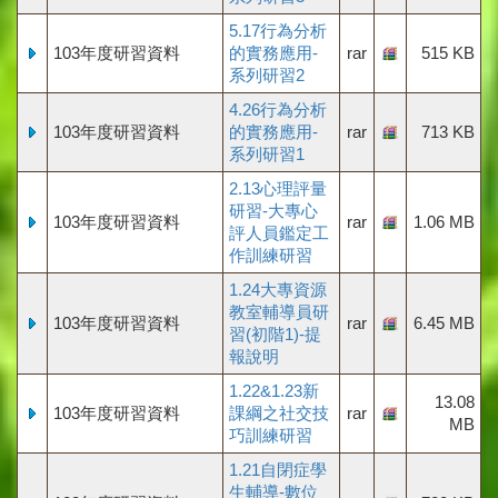
5.17行為分析
103年度研習資料
的實務應用-
rar
515 KB
系列研習2
4.26行為分析
103年度研習資料
的實務應用-
rar
713 KB
系列研習1
2.13心理評量
研習-大專心
103年度研習資料
rar
1.06 MB
評人員鑑定工
作訓練研習
1.24大專資源
教室輔導員研
103年度研習資料
rar
6.45 MB
習(初階1)-提
報說明
1.22&1.23新
13.08
103年度研習資料
課綱之社交技
rar
MB
巧訓練研習
1.21自閉症學
生輔導-數位