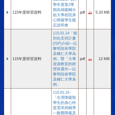
學年度第2學
期高雄鑑輔分
115年度研習資料
pdf
5.33 MB
組大專校院身
心障礙學生鑑
定說明會
115.01.14「個
別化支持計畫
(ISP)介紹—以
黎明技術學院
及輔仁大學為
115年度研習資料
例」暨「大專
pdf
12 MB
資源教室的經
營與運作—以
黎明技術學院
及輔仁大學為
例」
115.01.15-
「生理障礙類
學生的身心特
質需求與輔導
—聽覺障礙及