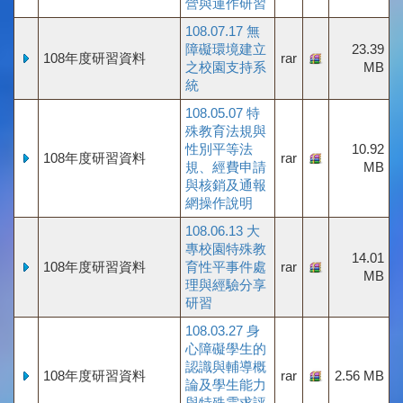
營與運作研習
108.07.17 無
障礙環境建立
23.39
108年度研習資料
rar
之校園支持系
MB
統
108.05.07 特
殊教育法規與
性別平等法
10.92
108年度研習資料
rar
規、經費申請
MB
與核銷及通報
網操作說明
108.06.13 大
專校園特殊教
14.01
108年度研習資料
育性平事件處
rar
MB
理與經驗分享
研習
108.03.27 身
心障礙學生的
認識與輔導概
108年度研習資料
rar
2.56 MB
論及學生能力
與特殊需求評