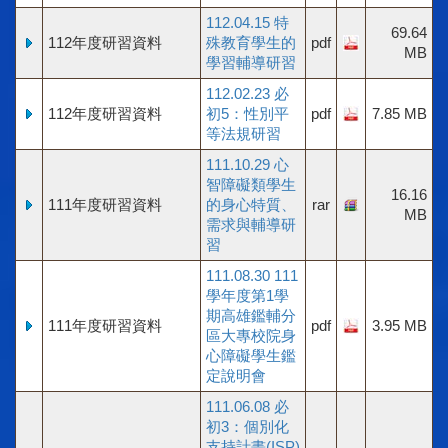
112.04.15 特
69.64
112年度研習資料
殊教育學生的
pdf
MB
學習輔導研習
112.02.23 必
112年度研習資料
初5：性別平
pdf
7.85 MB
等法規研習
111.10.29 心
智障礙類學生
16.16
111年度研習資料
的身心特質、
rar
MB
需求與輔導研
習
111.08.30 111
學年度第1學
期高雄鑑輔分
111年度研習資料
pdf
3.95 MB
區大專校院身
心障礙學生鑑
定說明會
111.06.08 必
初3：個別化
支持計畫(ISP)