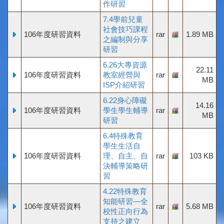
作研習
7.4學前兒童
社會技巧課程
106年度研習資料
rar
1.89 MB
之編制與分享
研習
6.26大專資源
22.11
106年度研習資料
教室經營與
rar
MB
ISP介紹研習
6.22身心障礙
14.16
106年度研習資料
學生學生輔導
rar
MB
研習
6.4特殊教育
學生生活自
106年度研習資料
理、自主、自
rar
103 KB
決輔導策略研
習
4.22特殊教育
知能研習—全
106年度研習資料
rar
5.68 MB
校性正向行為
支持之建立