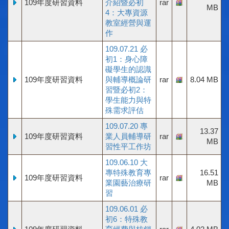
109年度研習資料
介紹暨必初
rar
MB
4：大專資源
教室經營與運
作
109.07.21 必
初1：身心障
礙學生的認識
109年度研習資料
與輔導概論研
rar
8.04 MB
習暨必初2：
學生能力與特
殊需求評估
109.07.20 專
13.37
109年度研習資料
業人員輔導研
rar
MB
習性平工作坊
109.06.10 大
專特殊教育專
16.51
109年度研習資料
rar
業園藝治療研
MB
習
109.06.01 必
初6：特殊教