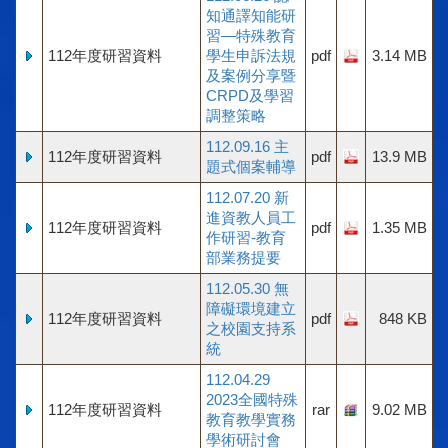
知通譯知能研
習—特殊教育
112年度研習資料
學生申訴法規
pdf
3.14 MB
及案例分享暨
CRPD及學習
調整策略
112.09.16 主
112年度研習資料
pdf
13.9 MB
題式個案輔導
112.07.20 新
進資教人員工
112年度研習資料
pdf
1.35 MB
作研習-教育
部業務提要
112.05.30 無
障礙環境建立
112年度研習資料
pdf
848 KB
之校園支持系
統
112.04.29
2023全國特殊
112年度研習資料
rar
9.02 MB
教育教學實務
學術研討會