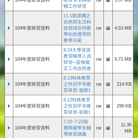
輔工作研習
11.1新課綱之
自然與生活科
104年度研習資料
技領域在特教
rar
4.53 MB
學生的運用與
教學示範
8.24大專資源
教室輔導人員
104年度研習資料
rar
5.71 MB
研習─提報鑑
定工作說明會
8.13特殊教育
104年度研習資料
之性別平等教
rar
214 KB
育研習-進階1
8.12特殊教育
104年度研習資料
之性別平等教
rar
290 KB
育研習-初階1
7.22~7.23視
11.36
104年度研習資料
覺障礙學生輔
rar
MB
導研習講義