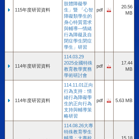
肢體障礙學
20.56
115年度研習資料
生」暨 「心智
pdf
MB
障礙類學生的
身心特質需求
與輔導—情緒
行為障礙及自
閉症學生閉症
學生」研習
114.03.29
2025全國特殊
17.44
114年度研習資料
pdf
教育教學實務
MB
學術研討會
114.11.01正向
行為支持：情
緒行為障礙學
114年度研習資料
pdf
5.63 MB
生的正向行為
支持與輔導策
略研習
114.08.26大專
特殊教育學生
輔導：大專校
15.18