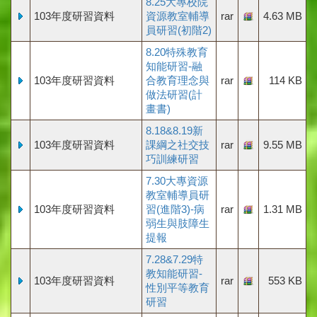
8.25大專校院
103年度研習資料
資源教室輔導
rar
4.63 MB
員研習(初階2)
8.20特殊教育
知能研習-融
103年度研習資料
合教育理念與
rar
114 KB
做法研習(計
畫書)
8.18&8.19新
103年度研習資料
課綱之社交技
rar
9.55 MB
巧訓練研習
7.30大專資源
教室輔導員研
103年度研習資料
習(進階3)-病
rar
1.31 MB
弱生與肢障生
提報
7.28&7.29特
教知能研習-
103年度研習資料
rar
553 KB
性別平等教育
研習