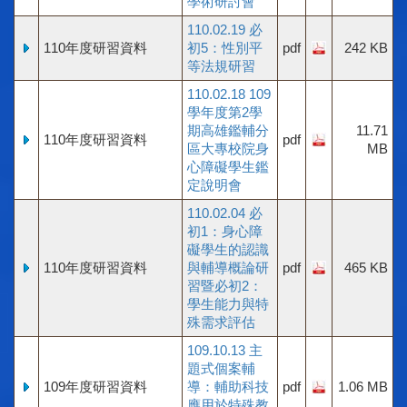
學術研討會
110.02.19 必
110年度研習資料
初5：性別平
pdf
242 KB
等法規研習
110.02.18 109
學年度第2學
期高雄鑑輔分
11.71
110年度研習資料
pdf
區大專校院身
MB
心障礙學生鑑
定說明會
110.02.04 必
初1：身心障
礙學生的認識
110年度研習資料
與輔導概論研
pdf
465 KB
習暨必初2：
學生能力與特
殊需求評估
109.10.13 主
題式個案輔
109年度研習資料
導：輔助科技
pdf
1.06 MB
應用於特殊教