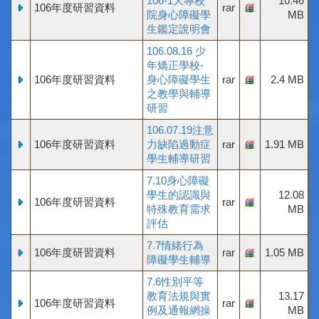
106-1大專校
10.46
106年度研習資料
rar
院身心障礙學
MB
生鑑定說明會
106.08.16 少
年矯正學校-
106年度研習資料
身心障礙學生
rar
2.4 MB
之教學與輔導
研習
106.07.19注意
106年度研習資料
力缺陷過動症
rar
1.91 MB
學生輔導研習
7.10身心障礙
學生的認識與
12.08
106年度研習資料
rar
特殊教育需求
MB
評估
7.7情緒行為
106年度研習資料
rar
1.05 MB
障礙學生輔導
7.6性別平等
教育法規與實
13.17
106年度研習資料
rar
例及通報網操
MB