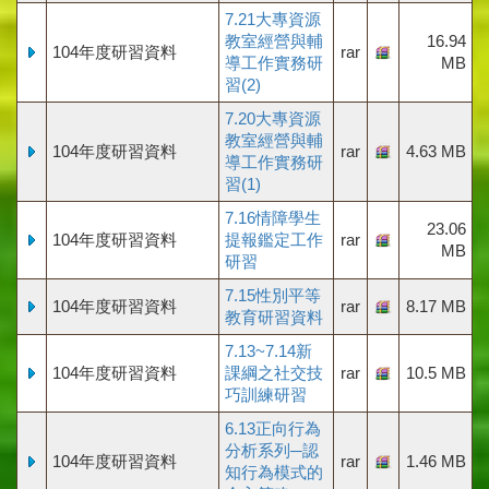
7.21大專資源
教室經營與輔
16.94
104年度研習資料
rar
導工作實務研
MB
習(2)
7.20大專資源
教室經營與輔
104年度研習資料
rar
4.63 MB
導工作實務研
習(1)
7.16情障學生
23.06
104年度研習資料
提報鑑定工作
rar
MB
研習
7.15性別平等
104年度研習資料
rar
8.17 MB
教育研習資料
7.13~7.14新
104年度研習資料
課綱之社交技
rar
10.5 MB
巧訓練研習
6.13正向行為
分析系列─認
104年度研習資料
rar
1.46 MB
知行為模式的