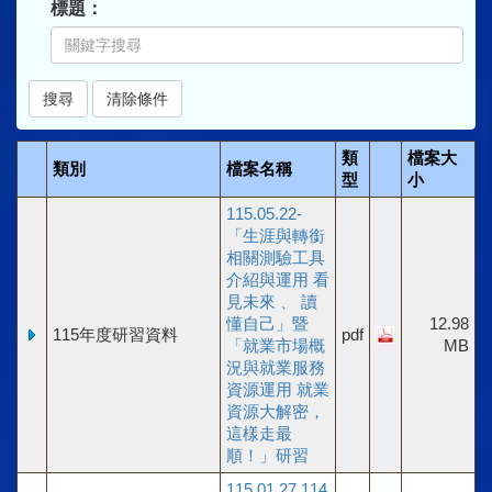
標題：
類
檔案大
類別
檔案名稱
型
小
115.05.22-
「生涯與轉銜
相關測驗工具
介紹與運用 看
見未來 、 讀
懂自己」暨
12.98
115年度研習資料
pdf
「就業市場概
MB
況與就業服務
資源運用 就業
資源大解密，
這樣走最
順！」研習
115.01.27 114