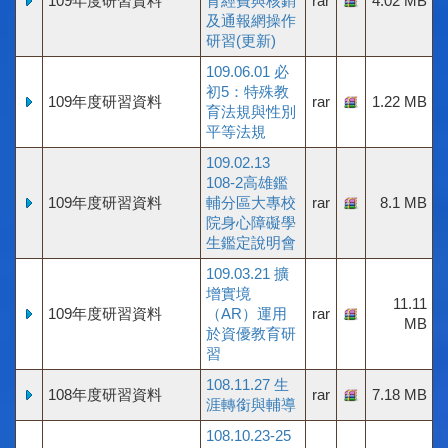
109年度研習資料
育經費與核銷
rar
4.02 MB
及通報網操作
研習(更新)
109.06.01 必
初5：特殊教
109年度研習資料
rar
1.22 MB
育法規與性別
平等法規
109.02.13
108-2高雄鑑
109年度研習資料
輔分區大專校
rar
8.1 MB
院身心障礙學
生鑑定說明會
109.03.21 擴
增實境
11.11
109年度研習資料
（AR）運用
rar
MB
於資優教育研
習
108.11.27 生
108年度研習資料
rar
7.18 MB
涯轉銜與輔導
108.10.23-25