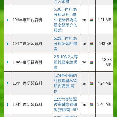
介入策略
5.30正向行為
分析系列─學
104年度研習資料
生情緒行為問
rar
1.91 MB
題之醫學介入
模式
5.23正向行為
104年度研習資料
分析研習計畫
rar
143 KB
書
2.5-103-2大專
13.38
104年度研習資料
提報鑑定說明
rar
MB
會
1.24身心輔助
科技障礙AAC
104年度研習資料
rar
7.24 MB
研習講義-範
例
12.5大專資源
103年度研習資料
教室輔導員研
rar
1.46 MB
習(初階3)-ISP