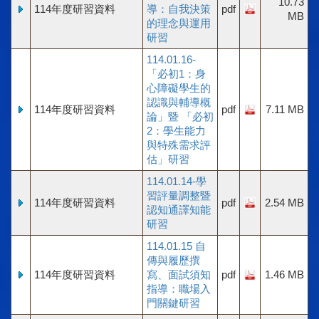
10.73
114年度研習資料
導：自我決策
pdf
MB
的理念與運用
研習
114.01.16-
「必初1：身
心障礙學生的
認識與輔導概
114年度研習資料
pdf
7.11 MB
論」暨 「必初
2：學生能力
與特殊需求評
估」研習
114.01.14-學
習評量調整暨
114年度研習資料
pdf
2.54 MB
認知通譯知能
研習
114.01.15 自
傳與履歷撰
114年度研習資料
寫、面試須知
pdf
1.46 MB
指導：職場入
門關鍵研習