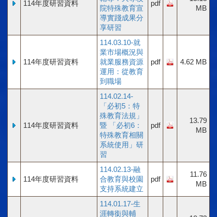
114年度研習資料
pdf
院特殊教育宣
MB
導實踐成果分
享研習
114.03.10-就
業市場概況與
114年度研習資料
就業服務資源
pdf
4.62 MB
運用：從教育
到職場
114.02.14-
「必初5：特
殊教育法規」
13.79
114年度研習資料
暨 「必初6：
pdf
MB
特殊教育相關
系統使用」研
習
114.02.13-融
11.76
114年度研習資料
合教育與校園
pdf
MB
支持系統建立
114.01.17-生
涯轉銜與輔