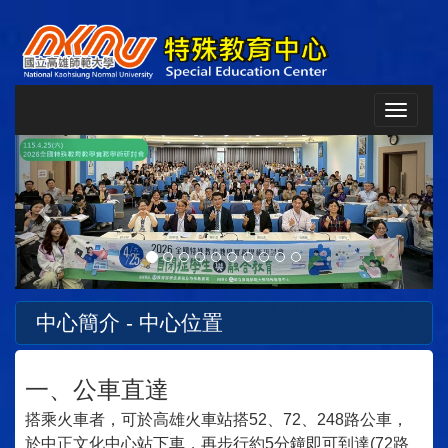
Toggle
navigat
Previous
Next
中心簡介 - 中心位置
一、公車直達
搭乘火車者，可於高雄火車站搭52、72、248路公車，
於中正文化中心站下車，再步行約5分鐘即可到達(72路