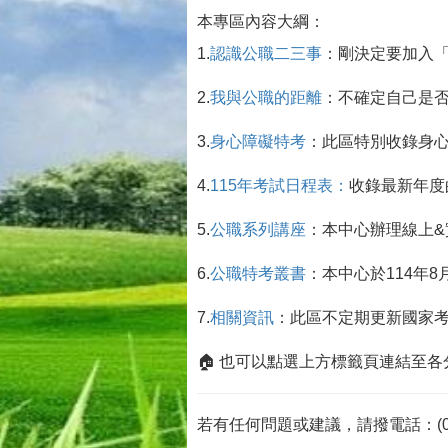
本專區內容大綱：
1.
認識公職二三事
：剛決定要加入
2.
我與公職的距離
：不確定自己是
3.
身心障礙特考
：此區特別收錄身
4.
115年考試日程表：
收錄最新年度
5.
公職系列講座
：本中心辦理線上
6.
公職特考叢書
：本中心於114年
7.
相關資訊
：此區不定期更新國家
🏠 也可以點選上方標籤頁連結至
若有任何問題或建議，請撥電話：(07)717