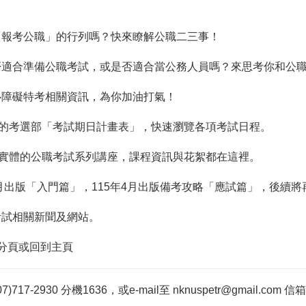
「報考公職」的行列嗎？快來瞭解公職二三事！
否適合準備公職考試，或是否適合當公務人員嗎？來思考你和公
心障礙特考相關資訊，為你加油打氣！
的考選部「考試期日計畫表」，快速瀏覽各項考試日程。
&實體的公職考試系列講座，課程資訊與花絮都在這裡。
8月出版「入門篇」，115年4月出版備考攻略「應試篇」，後續
考試相關新聞及網站。
各分頁或回到主頁
-2930 分機1636，或e-mail至 nknuspetr@gmail.co