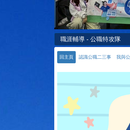
職涯輔導 - 公職特攻隊
回主頁
認識公職二三事
我與