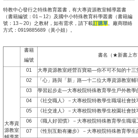
特教中心發行之特殊教育叢書，有大專資源教室輔導叢書
（書籍編號：01～12）及國中小特殊教育科學叢書（書籍編
號：13～20）之教材，如有需求，
請下載
訂購單
。廠商聯絡
方式：0919885689（黃小姐）。
書籍
書名（★新書上市
編號
01
大專資源教室經營百寶箱—你不可不知的十三
02
「心」路與「新」路—十二位大專資源教室輔
03
學習起步走—大專校院特殊教育學生戶外教學
04
《社交職人》－大專校院特教學生職場社會技
05
《社交達人》－大專校院特教學生校園社會技
06
《職人好習慣》－大專校院特殊教育學生職場
大專資
源教室
07
《性別互動有撇步》－大專校院特殊教育學生
輔導叢