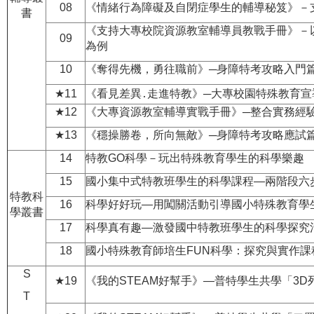
08
《情緒行為障礙及自閉症學生的輔導秘笈》－
書
《支持大專校院資源教室輔導員教戰手冊》－
09
為例
10
《奪得先機，勇往職前》─身障特考攻略入門
★11
《看見差異․走進特教》─大專校園特殊教育宣
★12
《大專資源教室輔導實戰手冊》─整合實務經
★13
《穩操勝卷，所向無敵》─身障特考攻略應試
14
特教GO科學－玩出特殊教育學生的科學樂趣
15
國小集中式特教班學生的科學課程—兩階段六
特教科
16
科學好好玩—用闖關活動引導國小特殊教育學
學叢書
17
科學真有趣—激發國中特教班學生的科學探究
18
國小特殊教育師培生FUN科學：探究與實作課
S
★19
《我的STEAM好幫手》—普特學生共學「3D
T