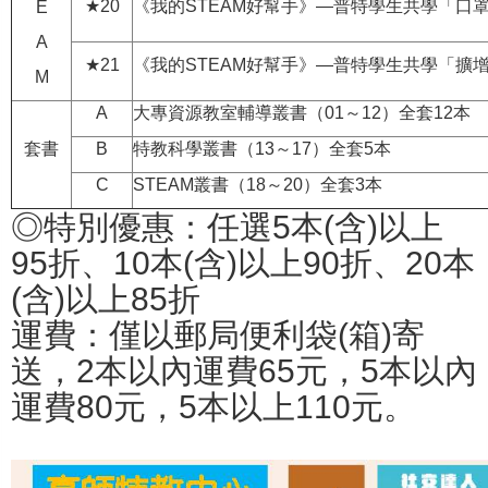
★20
《我的STEAM好幫手》—普特學生共學「口
E
A
★21
《我的STEAM好幫手》—普特學生共學「擴增實
M
A
大專資源教室輔導叢書（01～12）全套12本
套書
B
特教科學叢書（13～17）全套5本
C
STEAM叢書（18～20）全套3本
◎特別優惠：任選5本(含)以上
95折、10本(含)以上90折、20本
(含)以上85折
運費：僅以郵局便利袋(箱)寄
送，2本以內運費65元，5本以內
運費80元，5本以上110元。