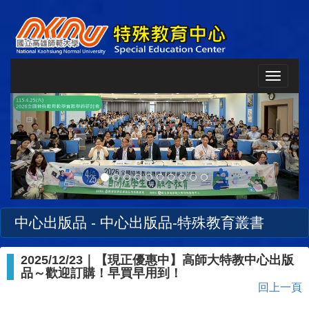
Toggle
navigat
Previous
Next
中心出版品 - 中心出版品-特殊教育叢書
2025/12/23｜【現正優惠中】高師大特教中心出版
品～歡迎訂購！早買早用到！
回上一頁