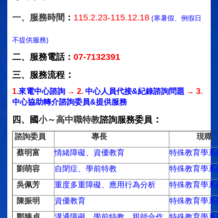
一、服務時間
：
115.2.23-115.12.18
(寒暑假、例假日
不提供服務)
二、服務電話：
07-7132391
：
三、服務流程
1.
來電中心諮詢
→ 2.
中心人員代接&紀錄諮詢問題
→ 3.
中心協助轉介諮詢委員&提供服務
：
四、國
小～高中職特教
諮詢服務委員
諮詢委員
專長
現職
蔡明富
情緒障礙、資優教育
特殊教育學系
劉萌容
自閉症、學前特教
特殊教育學系
吳佩芳
重度多重障礙、應用行為分析
特殊教育學系
陳振明
資優教育
特殊教育學系
鄭臻貞
溝通障礙、學前特教、親師合作
特殊教育學系