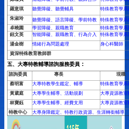
羅意琪
聽覺障礙、聽覺輔具
特殊教育學系
朱淑玲
聽覺障礙、語言障礙、學前特教
特殊教育學系
卓曉園
學習障礙、親職教育
特殊教育學系
鈕文英
智能障礙、親職教育、行為介入
特殊教育學系
湯金樹
情緒行為問題處理
身心科醫師
資深特殊教育教師群
：
五、大專特教輔導諮詢服務委員
諮詢委員
專長
現職
蔡明富
大專特教學生鑑定、輔導
特殊教育學系
黃葳庭
大專學生輔導、活動規劃
大專資源教室
林寶鈺
大專學生輔導、經費支用
大專資源教室
特教中心
大專身障鑑定、特教行政資源、生涯轉銜輔導