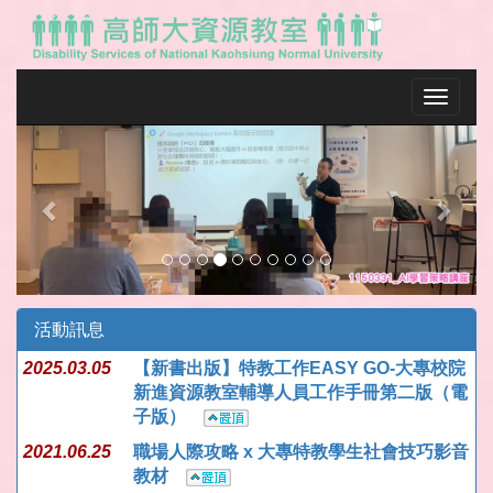
Toggle na
Previous
Next
活動訊息
2025.03.05
【新書出版】特教工作EASY GO-大專校院
新進資源教室輔導人員工作手冊第二版（電
子版）
2021.06.25
職場人際攻略 x 大專特教學生社會技巧影音
教材