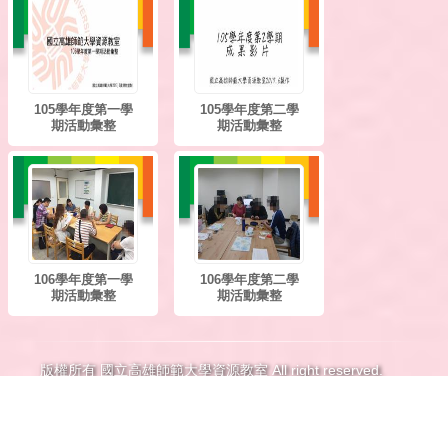
105學年度第一學
105學年度第二學
期活動彙整
期活動彙整
106學年度第一學
106學年度第二學
期活動彙整
期活動彙整
版權所有 國立高雄師範大學資源教室 All right reserved.
瀏覽人次：1553659
辦公室位置：和平校區-特教大樓一樓7115/燕巢校區-寰
宇大樓一樓109 電子郵件：
ks@nknu.edu.tw
或