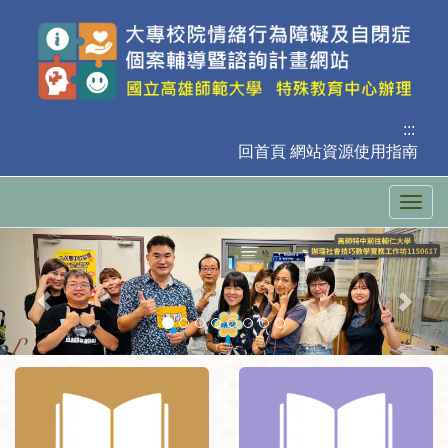
跳
到
主
要
內
容
:::
區
回首頁
網站資源使用指南
塊
Togg
navig
上
下
一
一
張
張