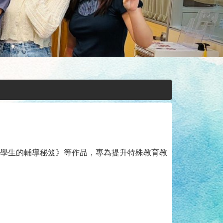
學生的輔導秘笈》等作品，專為提升特殊教育教