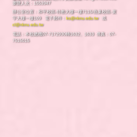
瀏覽人次：1553947
辦公室位置：和平校區-特教大樓一樓7115/燕巢校區-寰
宇大樓一樓109 電子郵件：
ks@nknu.edu.tw
或
cl@nknu.edu.tw
電話：本校總機07-7172930轉1632、1633 傳真：07-
7515015