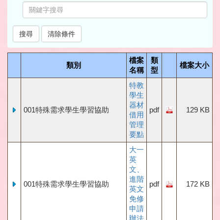
檔案
類
類別
檔案大小
名稱
型
特教
學生
器材
001特殊需求學生學習協助
pdf
129 KB
借用
管理
要點
大一
英
文、
進階
001特殊需求學生學習協助
pdf
172 KB
英文
免修
申請
辦法