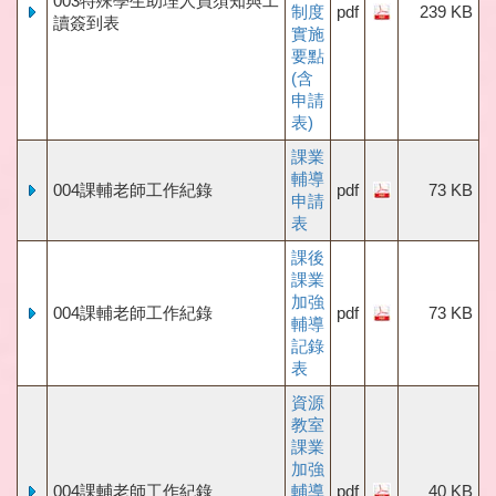
003特殊學生助理人員須知與工
制度
pdf
239 KB
讀簽到表
實施
要點
(含
申請
表)
課業
輔導
004課輔老師工作紀錄
pdf
73 KB
申請
表
課後
課業
加強
004課輔老師工作紀錄
pdf
73 KB
輔導
記錄
表
資源
教室
課業
加強
004課輔老師工作紀錄
輔導
pdf
40 KB