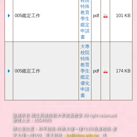
校院
特殊
教育
005鑑定工作
pdf
101 KB
學生
鑑定
申請
書
大專
校院
特殊
教育
005鑑定工作
學生
pdf
174 KB
鑑定
優化
申請
書
版權所有 國立高雄師範大學資源教室 All right reserved.
瀏覽人次：1554923
辦公室位置：和平校區-特教大樓一樓7115/燕巢校區-寰
宇大樓一樓109 電子郵件：
ks@nknu.edu.tw
或