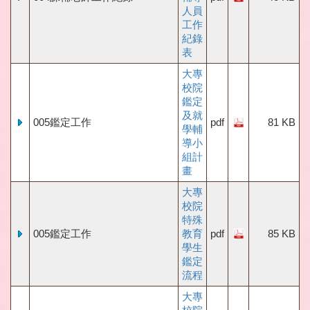
人員
工作
紀錄
表
大專
校院
鑑定
及就
005鑑定工作
pdf
81 KB
學輔
導小
組計
畫
大專
校院
特殊
005鑑定工作
教育
pdf
85 KB
學生
鑑定
流程
大專