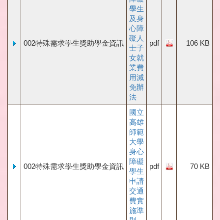
學生
及身
心障
礙人
002特殊需求學生獎助學金資訊
pdf
106 KB
士子
女就
業費
用減
免辦
法
國立
高雄
師範
大學
身心
障礙
002特殊需求學生獎助學金資訊
pdf
70 KB
學生
申請
交通
費實
施準