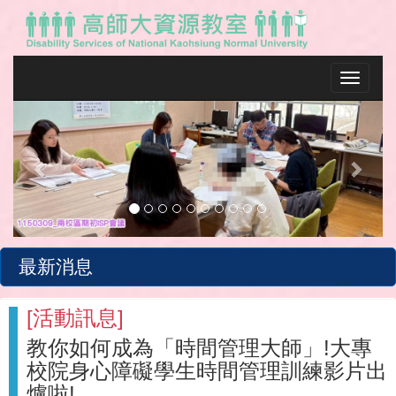
Toggle na
Previous
Next
最新消息
[
活動訊息
]
教你如何成為「時間管理大師」!大專
校院身心障礙學生時間管理訓練影片出
爐啦!