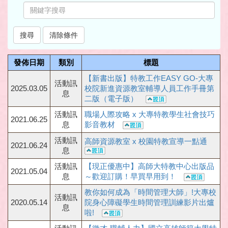
發佈日期
類別
標題
【新書出版】特教工作EASY GO-大專
活動訊
2025.03.05
校院新進資源教室輔導人員工作手冊第
息
二版（電子版）
活動訊
職場人際攻略 x 大專特教學生社會技巧
2021.06.25
息
影音教材
活動訊
高師資源教室 x 校園特教宣導一點通
2021.06.24
息
活動訊
【現正優惠中】高師大特教中心出版品
2021.05.04
息
～歡迎訂購！早買早用到！
教你如何成為「時間管理大師」!大專校
活動訊
2020.05.14
院身心障礙學生時間管理訓練影片出爐
息
啦!