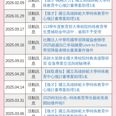
活動訊
【徵才-職輔人力】國立高雄師範大學特
2026.02.09
息
殊教育中心徵計畫專案助理1名
活動訊
【徵才】國立高雄師範大學特殊教育中
2026.01.29
息
心徵計畫專案助理1名
活動訊
113學年度教育部大專校院特殊教育學
2025.09.17
息
生獎補助金申請中，逾期不予受理
社團法人中華民國學習障礙協會辦理
活動訊
2025.09.16
2025超越自己幸福繪愛Love to Draws
息
學習障礙者聯合畫展畫作徵件
活動訊
高師大策辦全國大專校院特教表揚暨研
2025.09.01
息
習 促進專業交流與經驗傳承
活動訊
【錄取通知】國立高雄師範大學特殊教
2025.04.28
息
育中心徵計畫專案助理1名
活動訊
【徵才】國立高雄師範大學特殊教育中
2025.04.14
息
心徵計畫專案助理1名
活動訊
2025特別出色--特殊教育學生藝術美展
2025.03.31
息
開始徵件啦!!
活動訊
【徵才】國立高雄師範大學特殊教育中
2025.03.06