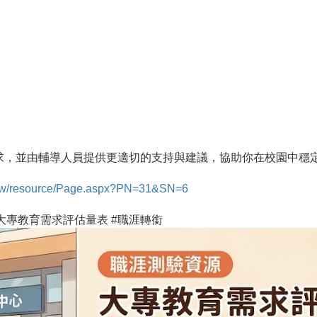
求，並由輔導人員提供更適切的支持與建議，協助你在校園中穩
u.tw/resource/Page.aspx?PN=31&SN=6
#大專教育需求評估量表 #職涯轉銜