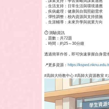
．課業支持：學習策略與課業適應
．生活支持：日常生活與環境適應
．疾病處理：健康與自我照顧需求
．彈性調整：校內資源與支持措施
．生涯輔導：未來升學與就業方向
⏱️ 測驗資訊
．題數：共72題
．時間：約25～30分鐘
透過簡單作答，即可快速掌握自身需
📍更多資源：
https://ksped.nknu.ed
#高師大特教中心 #高師大資源教室 