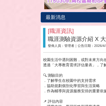
最新消息
[
職涯資訊
]
職涯測驗資源介紹 X 
發佈人員：
管理者
｜公告日期：
2026/4/
校園生活中遇到困難，或對未來方向
透過「大專教育需求評估量表」，了
🔍 測驗目的
．了解學生在校園中的支持需求
．協助規劃個別化學習與生活策略
．作為輔導與資源服務安排的重要依
📌 評估內容