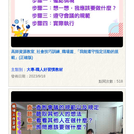
高師資源教室_社會技巧訓練_職場篇_「我能遵守指定活動的規
範」(正確版)
主類別：
大專-職人好習慣教材
發佈日期：2023/9/18
點閱次數：518