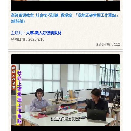
高師資源教室_社會技巧訓練_職場篇_「我能正確掌握工作重點」
(錯誤版)
主類別：
大專-職人好習慣教材
發佈日期：2023/9/18
點閱次數：512