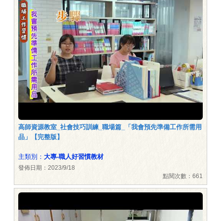
高師資源教室_社會技巧訓練_職場篇_「我會預先準備工作所需用
品」【完整版】
主類別：
大專-職人好習慣教材
發佈日期：2023/9/18
點閱次數：661