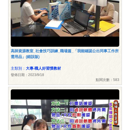
高師資源教室_社會技巧訓練_職場篇_「我能確認公出同事工作所
需用品」(錯誤版)
主類別：
大專-職人好習慣教材
發佈日期：2023/9/18
點閱次數：583