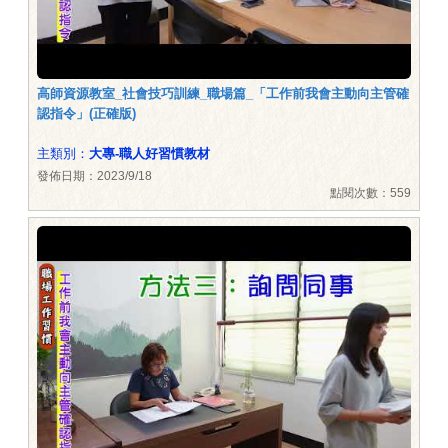
高師資源教室_社會技巧訓練_職場篇_「工作前我會主動向主管確
認指令」(正確版)
主類別：
大專-職人好習慣教材
發佈日期：2023/9/18
點閱次數：559