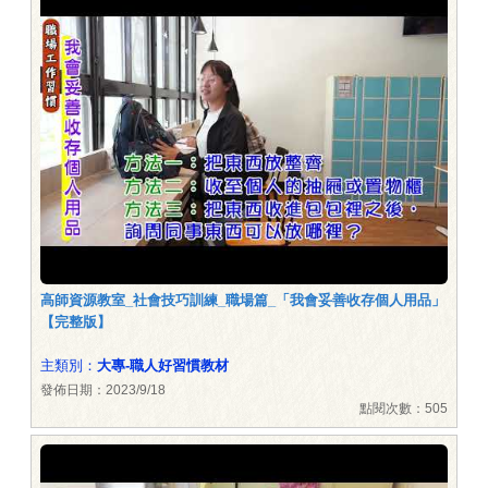
高師資源教室_社會技巧訓練_職場篇_「我會妥善收存個人用品」
【完整版】
主類別：
大專-職人好習慣教材
發佈日期：2023/9/18
點閱次數：505