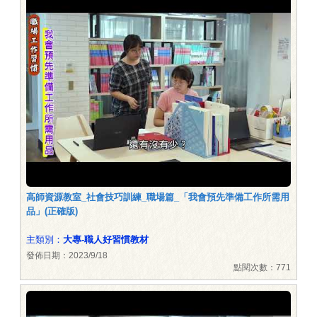
高師資源教室_社會技巧訓練_職場篇_「我會預先準備工作所需用
品」(正確版)
主類別：
大專-職人好習慣教材
發佈日期：2023/9/18
點閱次數：771