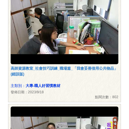
高師資源教室_社會技巧訓練_職場篇_「我會妥善借用公共物品」
(錯誤版)
主類別：
大專-職人好習慣教材
發佈日期：2023/9/18
點閱次數：802