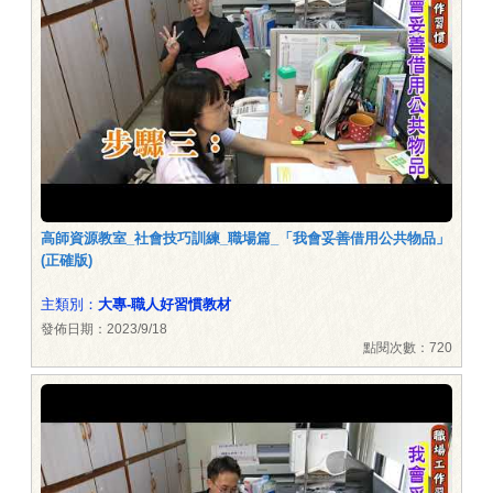
高師資源教室_社會技巧訓練_職場篇_「我會妥善借用公共物品」
(正確版)
主類別：
大專-職人好習慣教材
發佈日期：2023/9/18
點閱次數：720