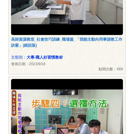
高師資源教室_社會技巧訓練_職場篇_「我能主動向同事請教工作
訣竅」(錯誤版)
主類別：
大專-職人好習慣教材
發佈日期：2023/9/18
點閱次數：489