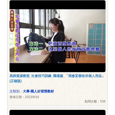
高師資源教室_社會技巧訓練_職場篇_「我會妥善收存個人用品」
(正確版)
主類別：
大專-職人好習慣教材
發佈日期：2023/9/18
點閱次數：538