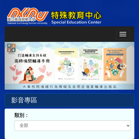
Toggle
navigat
Previous
Next
影音專區
類別：