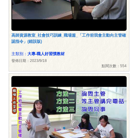
高師資源教室_社會技巧訓練_職場篇_「工作前我會主動向主管確
認指令」(錯誤版)
主類別：
大專-職人好習慣教材
發佈日期：2023/9/18
點閱次數：554