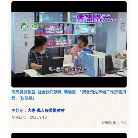
高師資源教室_社會技巧訓練_職場篇_「我會預先準備工作所需用
品」(錯誤版)
主類別：
大專-職人好習慣教材
發佈日期：2023/9/18
點閱次數：762