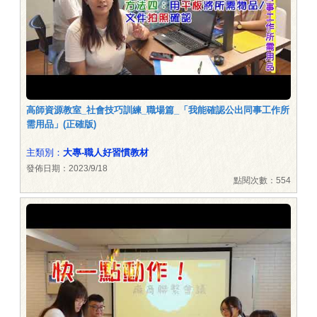
高師資源教室_社會技巧訓練_職場篇_「我能確認公出同事工作所
需用品」(正確版)
主類別：
大專-職人好習慣教材
發佈日期：2023/9/18
點閱次數：554