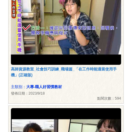
高師資源教室_社會技巧訓練_職場篇_「在工作時能適當使用手
機」(正確版)
主類別：
大專-職人好習慣教材
發佈日期：2023/9/18
點閱次數：594