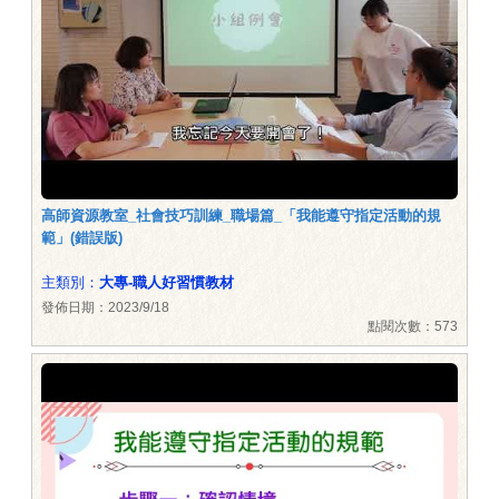
高師資源教室_社會技巧訓練_職場篇_「我能遵守指定活動的規
範」(錯誤版)
主類別：
大專-職人好習慣教材
發佈日期：2023/9/18
點閱次數：573