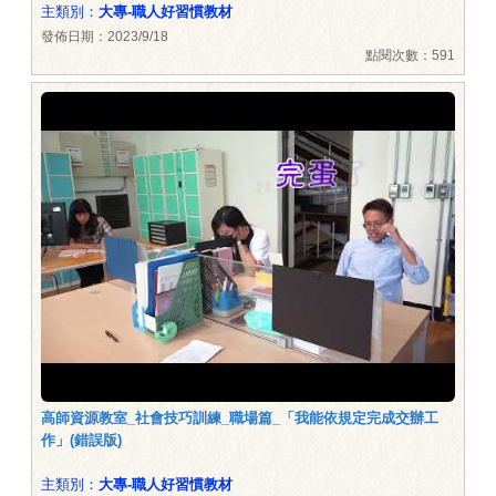
主類別：
大專-職人好習慣教材
發佈日期：2023/9/18
點閱次數：591
高師資源教室_社會技巧訓練_職場篇_「我能依規定完成交辦工
作」(錯誤版)
主類別：
大專-職人好習慣教材