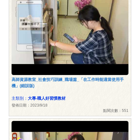
高師資源教室_社會技巧訓練_職場篇_「在工作時能適當使用手
機」(錯誤版)
主類別：
大專-職人好習慣教材
發佈日期：2023/9/18
點閱次數：551