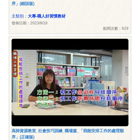
序」(錯誤版)
主類別：
大專-職人好習慣教材
發佈日期：2023/9/18
點閱次數：629
高師資源教室_社會技巧訓練_職場篇_「我能安排工作的處理順
序」(正確版)