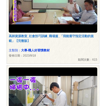
高師資源教室_社會技巧訓練_職場篇_「我能遵守指定活動的規
範」【完整版】
主類別：
大專-職人好習慣教材
發佈日期：2023/9/18
點閱次數：615