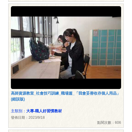
高師資源教室_社會技巧訓練_職場篇_「我會妥善收存個人用品」
(錯誤版)
主類別：
大專-職人好習慣教材
發佈日期：2023/9/18
點閱次數：606