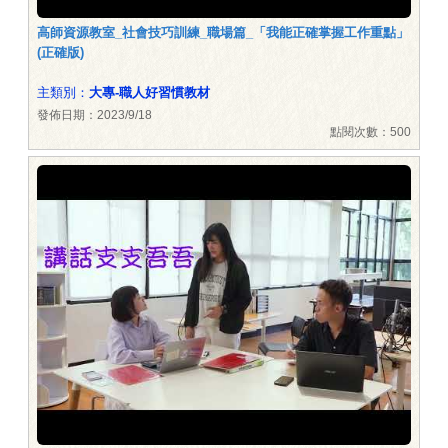
高師資源教室_社會技巧訓練_職場篇_「我能正確掌握工作重點」
(正確版)
主類別：
大專-職人好習慣教材
發佈日期：2023/9/18
點閱次數：500