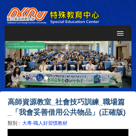
Toggle
navigat
Previous
Next
高師資源教室_社會技巧訓練_職場篇
_「我會妥善借用公共物品」(正確版)
類別：
大專-職人好習慣教材