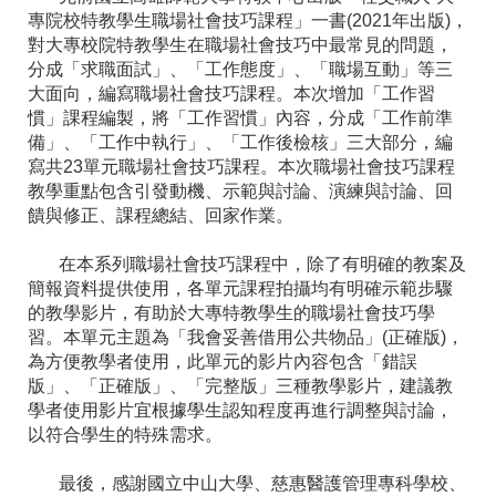
專院校特教學生職場社會技巧課程」一書(2021年出版)，
對大專校院特教學生在職場社會技巧中最常見的問題，
分成「求職面試」、「工作態度」、「職場互動」等三
大面向，編寫職場社會技巧課程。本次增加「工作習
慣」課程編製，將「工作習慣」內容，分成「工作前準
備」、「工作中執行」、「工作後檢核」三大部分，編
寫共23單元職場社會技巧課程。本次職場社會技巧課程
教學重點包含引發動機、示範與討論、演練與討論、回
饋與修正、課程總結、回家作業。
在本系列職場社會技巧課程中，除了有明確的教案及
簡報資料提供使用，各單元課程拍攝均有明確示範步驟
的教學影片，有助於大專特教學生的職場社會技巧學
習。本單元主題為「我會妥善借用公共物品」(正確版)，
為方便教學者使用，此單元的影片內容包含「錯誤
版」、「正確版」、「完整版」三種教學影片，建議教
學者使用影片宜根據學生認知程度再進行調整與討論，
以符合學生的特殊需求。
最後，感謝國立中山大學、慈惠醫護管理專科學校、