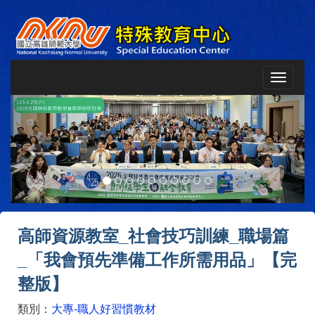
Toggle
navigat
Previous
Next
高師資源教室_社會技巧訓練_職場篇
_「我會預先準備工作所需用品」【完
整版】
類別：
大專-職人好習慣教材