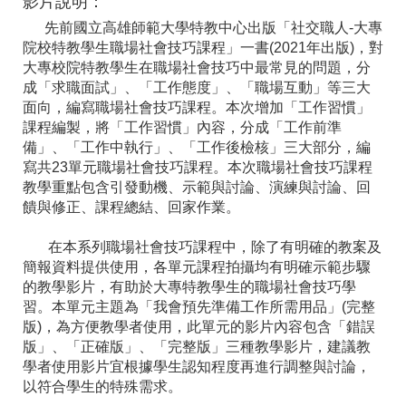
影片說明：
先前國立高雄師範大學特教中心出版「社交職人-大專
院校特教學生職場社會技巧課程」一書(2021年出版)，對
大專校院特教學生在職場社會技巧中最常見的問題，分
成「求職面試」、「工作態度」、「職場互動」等三大
面向，編寫職場社會技巧課程。本次增加「工作習慣」
課程編製，將「工作習慣」內容，分成「工作前準
備」、「工作中執行」、「工作後檢核」三大部分，編
寫共23單元職場社會技巧課程。本次職場社會技巧課程
教學重點包含引發動機、示範與討論、演練與討論、回
饋與修正、課程總結、回家作業。
在本系列職場社會技巧課程中，除了有明確的教案及
簡報資料提供使用，各單元課程拍攝均有明確示範步驟
的教學影片，有助於大專特教學生的職場社會技巧學
習。本單元主題為「我會預先準備工作所需用品」(完整
版)，為方便教學者使用，此單元的影片內容包含「錯誤
版」、「正確版」、「完整版」三種教學影片，建議教
學者使用影片宜根據學生認知程度再進行調整與討論，
以符合學生的特殊需求。