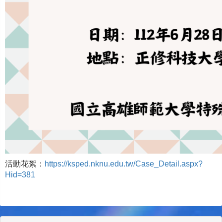
活動花絮：
https://ksped.nknu.edu.tw/Case_Detail.aspx?
Hid=381