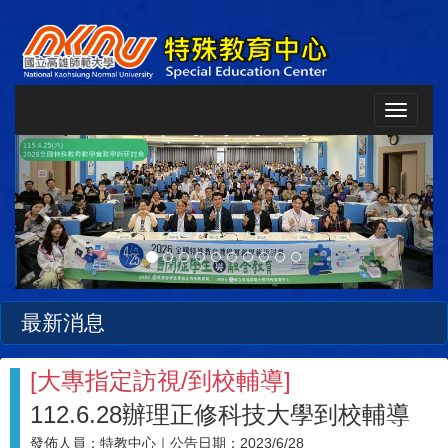
Toggle
navigat
Previous
Next
最新消息
[
大專指定訪視/到校輔導
]
112.6.28辦理正修科技大學到校輔導
發佈人員：
特教中心
｜公告日期：
2023/6/28