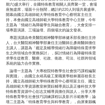
期六)盛大舉行，全國特殊教育相關人員齊聚一堂，會場
座無虛席，場面十分熱鬧，總計約220人到場共襄盛舉。
開幕由國立高雄師範大學特殊教育中心蔡明富主任主
持，本會由國立高雄師範大學特殊教育中心主辦，今年
主題為「情緒行為障礙學生與融合教育」，大會安排一
場專題演講、三場論壇、四個場次的論文發表。
專題演講由奇美醫院精神醫學部林健禾部長擔任主持
人，台大醫院精神醫學部兼任主治醫師丘彥南醫師擔任
主講人，講題為「鑑定及輔導情緒行為障礙特殊需求學
生之跨領域合作實務探討」，探討情緒行為障礙特殊需
求學生從教育、醫療、社政、衛政、司法、社群跨領域
系統的協力合作實務。
論壇一主題為「大專校院特教學生社會技巧課程編製
與實踐」，由國立永靖高級工業職業學校林麗容校長主
持，國立高雄師範大學特殊教育中心蔡明富主任、國立
高雄師範大學資源教室林寶鈺輔導員以及正修科技大學
特殊教育資源中心彭志文輔導員擔任與談人，分享大專
特殊教育學生社會技巧訓練課程以及影片示範教學；論
壇二主題為「特殊教育學生與科學教育」，由屏東縣楓