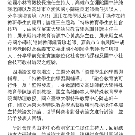
港國小林育毅校長擔任主持人，高雄市立彌陀國中許純
瑛老師以及高雄市立愛國國小陳建良老師擔任與談人，
分享擴增實境（AR）運用在教學以及科學動手操作在特
教班學生的應用；論壇三主題為「特殊教育學生的社會
技巧」，由國立屏東大學幼兒教育學系謝佳諺主任主
持，屏東縣特殊教育資源中心黃惠萍主任、屏東縣立萬
丹國小/學前巡輔教師鍾青珍老師、嘉義市立南興國中胡
桂琴老師以及嘉義市立嘉北國小劉穎蓉老師擔任與談
人，分享學前兒童實施數位化社會技巧課程及國中小社
會技巧教材編製之經驗。
四場論文發表場次，主題分別為「資優學生的學習與
輔導」、「特教學生的學習與輔導」、「融合教育的可
行性」及「壁報發表」，並邀請國立高雄師範大學特殊
教育學陳振明副教授、國立高雄師範大學特殊教育學卓
曉園助理教授、國立臺東大學特殊教育中心陳志軒主
任、國立屏東大學特殊教育學系蔡敏瑛副教授擔任各場
主持兼論文評論，引導與會者對發表論文進行討論，並
給予發表人回饋。
研討會閉幕由本中心蔡明富主任擔任主持人，回顧總
結本次研討會，並感謝大家參與，讓研討會得以圓滿結