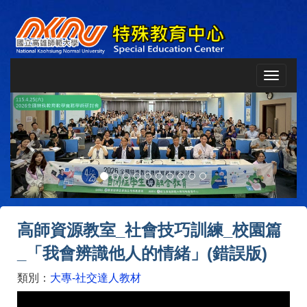
Toggle
navigat
Previous
Next
高師資源教室_社會技巧訓練_校園篇
_「我會辨識他人的情緒」(錯誤版)
類別：
大專-社交達人教材