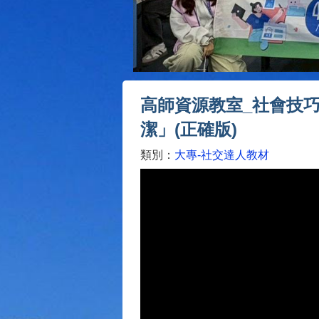
高師資源教室_社會技巧
潔」(正確版)
類別：
大專-社交達人教材