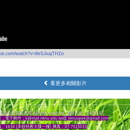
tube.com/watch?v=8eSJxajTHZo
看更多相關影片
源教室 All right reserved.
瀏覽人次：2468330
號，電子郵件：
k@mail.nknu.edu.tw
或
nknuspek@gmail.com
1、1634 (本校特教大樓一樓) 傳真：07-7515015