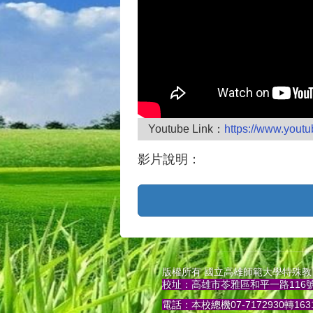
Youtube Link：
https://www.you
影片說明：
版權所有 國立高雄師範大學特殊教育中心暨資
校址：高雄市苓雅區和平一路116
電話：本校總機07-7172930轉163