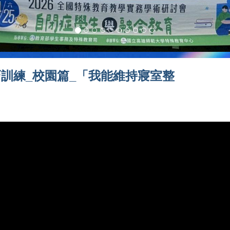
訓練_校園篇_「我能維持寢室整