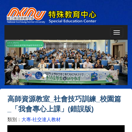
Toggle
navigat
Previous
Next
高師資源教室_社會技巧訓練_校園篇
_「我會專心上課」(錯誤版)
類別：
大專-社交達人教材