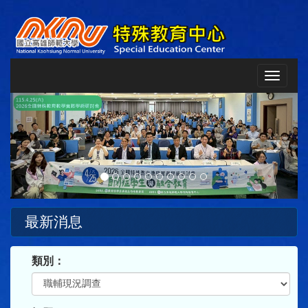
Toggle
navigat
Previous
Next
最新消息
類別：