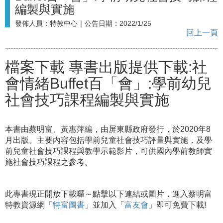
編製與實施
發佈人員：
特教中心
｜公告日期：
2022/1/25
回上一頁
檔案下載
專書出版提供下載:社
會情緒Buffet百「會」:學前幼兒
社會技巧課程編製與實施
本書由蔡明富、黃惠萍編，由屏東縣政府發行，於
2020年8
月出版。主要內容包括學前兒童社會技巧評量與實施，及學
前兒童社會技巧課程與教學示範影片，可供國內學前教師實
施社會技巧課程之參考。
此專書現正開放下載囉～點擊以下連結或圖片，進入蔡明富
特教資源網「
特富圖書
」並加入「
富友會
」即可免費下載!