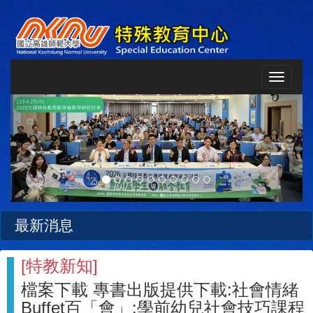
Toggle
navigat
Previous
Next
最新消息
[
特教新知
]
檔案下載 專書出版提供下載:社會情緒
Buffet百「會」:學前幼兒社會技巧課程