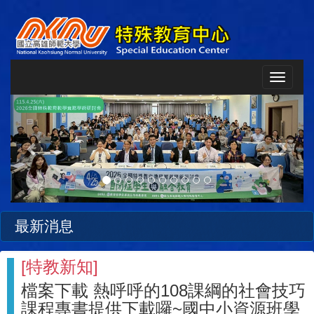
Toggle
navigat
Previous
Next
最新消息
[
特教新知
]
檔案下載 熱呼呼的108課綱的社會技巧
課程專書提供下載囉~國中小資源班學