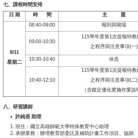
七、課程時間安排
日
期
時
間
主
題
08:40-09:00
報到與開場
115學年度第1次提報特教
09:00-10:30
之程序與注意事項(一)
8/11
10:30-10:40
休息
星期二
115學年度第1次提報特教
10:40-12:10
之程序與注意事項(二)
（含鑑定優化實施作業說
八、研習講師
許純蓓
助理
現任：國立高雄師範大學特殊教育中心助理
承辦業務：辦理教育部委託及補助計畫工作項目、協助