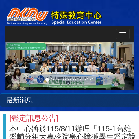
Toggle
navigat
Previous
Next
最新消息
[
鑑定訊息公告
]
本中心將於115/8/11辦理「115-1高雄
鑑輔分組大專校院身心障礙學生鑑定說