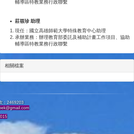
輔導區特教業務行政聯繫
莊筱珍
助理
現任：國立高雄師範大學特殊教育中心助理
承辦業務：辦理教育部委託及補助計畫工作項目、協助
輔導區特教業務行政聯繫
相關檔案
：2469203
pek@gmail.com
015