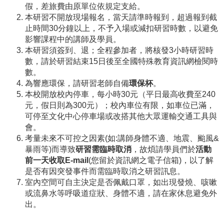
假，差旅費由原單位依規定支給。
本研習不開放現場報名，當天請準時報到，超過報到截
止時間30分鐘以上，不予入場或減扣研習時數，以避免
影響課程中的講師及學員。
本研習須簽到、退；全程參加者，將核發3小時研習時
數，請於研習結束15日後至全國特殊教育資訊網檢閱時
數。
為響應環保，請研習老師自備
環保杯
。
本校開放校內停車，每小時30元（平日最高收費至240
元，假日則為300元）；校內車位有限，如車位已滿，
可停至文化中心停車場或改搭其他大眾運輸交通工具與
會。
考量未來不可控之因素(如:講師身體不適、地震、颱風&
暴雨等)而導致
研習需臨時取消
，故煩請學員們於
活動
前一天
收取
E-mail
(您留於資訊網之電子信箱)，以了解
是否有因突發事件而需臨時取消之研習訊息。
室內空間可自主決定是否佩戴口罩，如出現發燒、咳嗽
或流鼻水等呼吸道症狀、身體不適，請在家休息避免外
出。