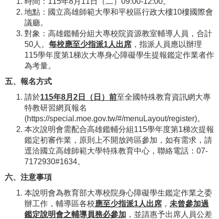
時間：115年8月11日（二）09:00-12:00。
地點：國立高雄師範大學和平校區行政大樓10樓國際會
議廳。
對象：高雄鑑輔分組大專校院資源教室輔導人員，合計
50人。
每校應至少指派
1
人出席
，指派人員應以辦理
115學年度第1梯次大專身心障礙學生提報鑑定作業者作
為考量。
五、報名方式
請於
115
年
8
月
2
日（日）前
至全國特殊教育資訊網大專
特教研習網頁報名
(https://special.moe.gov.tw/#/menuLayout/register)。
本次說明會需配合高雄鑑輔分組115學年度第1梯次提報
鑑定初審作業，原則上不開放跨區參加，如有需求，請
逕洽國立高雄師範大學特殊教育中心，聯絡電話：07-
7172930#1634。
六、注意事項
本說明會為教育部大專校院身心障礙學生鑑定作業之委
辦工作，輔導區各校
應至少指派
1
人出席
，
未曾參加過
鑑定說明會之輔導員務必參加
，並請惠予出席人員公差