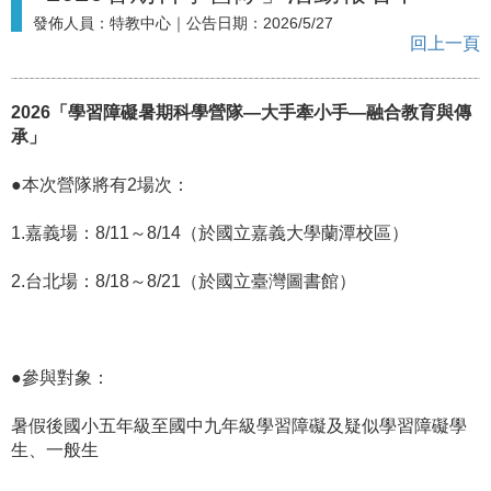
發佈人員：
特教中心
｜公告日期：
2026/5/27
回上一頁
2026「學習障礙暑期科學營隊—大手牽小手—融合教育與傳
承」
●本次營隊將有2場次：
1.嘉義場：8/11～8/14（於國立嘉義大學蘭潭校區）
2.台北場：8/18～8/21（於國立臺灣圖書館）
●參與對象：
暑假後國小五年級至國中九年級學習障礙及疑似學習障礙學
生、一般生