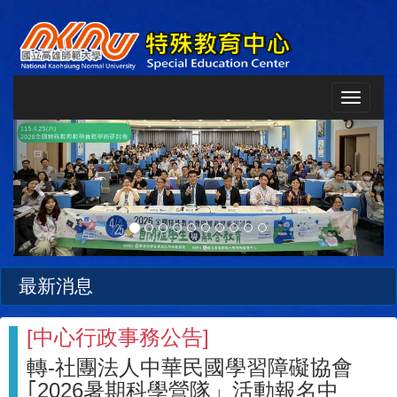
Toggle
navigat
Previous
Next
最新消息
[
中心行政事務公告
]
轉-社團法人中華民國學習障礙協會
｢2026暑期科學營隊」活動報名中