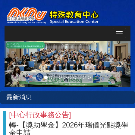
Toggle
navigat
Previous
Next
最新消息
[
中心行政事務公告
]
轉-【獎助學金】2026年瑞儀光點獎學
金申請