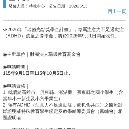
發佈人員：
特教中心
｜公告日期：
2026/5/13
回上一頁
📣2026年「瑞儀光點獎學金計畫」，專屬注意力不足過動症
（ADHD）孩童之獎學金，將於
2026年9月1日開始收件。
◉主辦單位｜財團法人瑞儀教育基金會
◉申請時間｜
115年9月1日至115年10月5日止。
◉申請資格｜
1. 就讀於高雄市、屏東縣、澎湖縣、臺東縣之國小學生（含
當年小一新生及小六畢業生）
2. 領有ADHD（注意力不足過動症，或包含共症）之醫療診
斷證明或特殊教育學生鑑定及教學輔導委員會（鑑輔會）相
關證明者