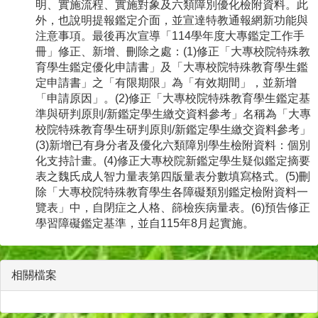
明、實施流程、實施對象及六類障別優化檢附資料。此
外，也說明提報鑑定介面，並宣達特教通報網新功能與
注意事項。最後再次宣導「114學年度大專鑑定工作手
冊」修正、新增、刪除之處：(1)修正「大專校院特殊教
育學生鑑定優化申請書」及「大專校院特殊教育學生鑑
定申請書」之「有限期限」為「有效期間」，並新增
「申請原因」。(2)修正「大專校院特殊教育學生鑑定基
準與研判原則/新鑑定學生繳交資料參考」名稱為「大專
校院特殊教育學生研判原則/新鑑定學生繳交資料參考」
(3)新增已有身分者及優化六類障別學生檢附資料：個別
化支持計畫。(4)修正大專校院新鑑定學生疑似鑑定摘要
表之魏氏成人智力量表第四版量表分數填寫格式。(5)刪
除「大專校院特殊教育學生各障礙類別鑑定檢附資料一
覽表」中，自閉症之人格、篩檢疾病量表。(6)預告修正
學習障礙鑑定基準，並自115年8月起實施。
相關檔案