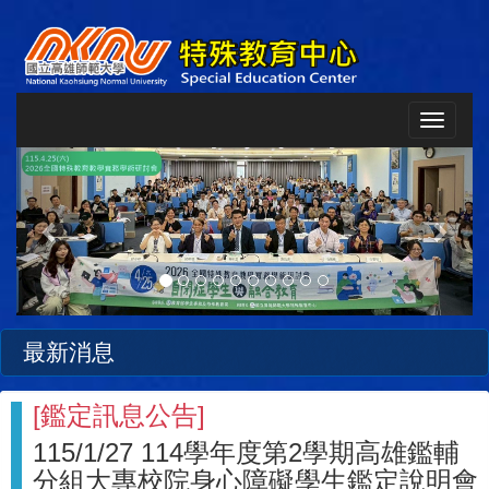
Toggle
navigat
Previous
Next
最新消息
[
鑑定訊息公告
]
115/1/27 114學年度第2學期高雄鑑輔
分組大專校院身心障礙學生鑑定說明會