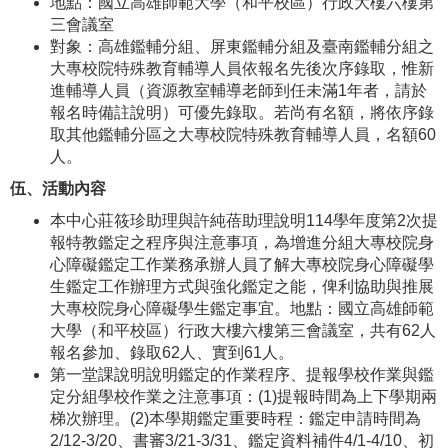
地點：國立高雄師範大學（和平校區）行政大樓六樓第
三會議室
對象：高雄鑑輔分組、屏東鑑輔分組及臺南鑑輔分組之
大專校院特殊教育輔導人員依報名先後次序錄取，惟新
進輔導人員（資源教室輔導老師到任未滿1年者，請於
報名時備註說明）可優先錄取。若尚有名額，將依序錄
取其他鑑輔分區之大專校院特殊教育輔導人員，名額60
人。
伍、活動內容
本中心莊筱珍助理與許純蓓助理說明114學年度第2次提
報特教鑑定之程序與注意事項，為增進分組大專校院身
心障礙鑑定工作業務承辦人員了解大專校院身心障礙學
生鑑定工作辦理方式與強化鑑定之能，俾利協助與推展
大專校院身心障礙學生鑑定事宜。地點：國立高雄師範
大學（和平校區）行政大樓六樓第三會議室，共有62人
報名參加、錄取62人、實到61人。
第一堂課說明說明鑑定的作業程序、提報學校作業與鑑
定分組學校作業之注意事項：(1)提報時間為上下學期兩
梯次辦理。(2)本學期鑑定重要時程：鑑定申請時間為
2/12-3/20、書審3/21-3/31、鑑定資料補件4/1-4/10、初