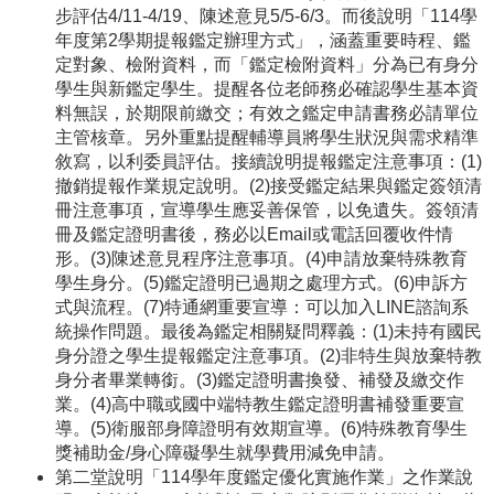
步評估4/11-4/19、陳述意見5/5-6/3。而後說明「114學
年度第2學期提報鑑定辦理方式」，涵蓋重要時程、鑑
定對象、檢附資料，而「鑑定檢附資料」分為已有身分
學生與新鑑定學生。提醒各位老師務必確認學生基本資
料無誤，於期限前繳交；有效之鑑定申請書務必請單位
主管核章。另外重點提醒輔導員將學生狀況與需求精準
敘寫，以利委員評估。接續說明提報鑑定注意事項：(1)
撤銷提報作業規定說明。(2)接受鑑定結果與鑑定簽領清
冊注意事項，宣導學生應妥善保管，以免遺失。簽領清
冊及鑑定證明書後，務必以Email或電話回覆收件情
形。(3)陳述意見程序注意事項。(4)申請放棄特殊教育
學生身分。(5)鑑定證明已過期之處理方式。(6)申訴方
式與流程。(7)特通網重要宣導：可以加入LINE諮詢系
統操作問題。最後為鑑定相關疑問釋義：(1)未持有國民
身分證之學生提報鑑定注意事項。(2)非特生與放棄特教
身分者畢業轉銜。(3)鑑定證明書換發、補發及繳交作
業。(4)高中職或國中端特教生鑑定證明書補發重要宣
導。(5)衛服部身障證明有效期宣導。(6)特殊教育學生
獎補助金/身心障礙學生就學費用減免申請。
第二堂說明「114學年度鑑定優化實施作業」之作業說