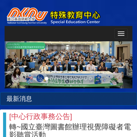
Toggle
navigat
Previous
Next
最新消息
[
中心行政事務公告
]
轉~國立臺灣圖書館辦理視覺障礙者電
影聽賞活動