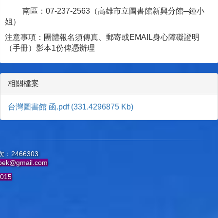
南區：07-237-2563（高雄市立圖書館新興分館─鍾小
姐）
注意事項：團體報名須傳真、郵寄或EMAIL身心障礙證明
（手冊）影本1份俾憑辦理
相關檔案
台灣圖書館 函.pdf (331.4296875 Kb)
：2466303
pek@gmail.com
015