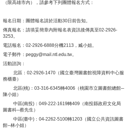
（限高雄市內），請參考下列團體報名方式：
報名日期：團體報名請於活動30日前告知。
傳真報名：請填妥簡章內附報名表資訊後傳真至02-2926-
3253。
電話報名：02-2926-6888分機2113，臧小姐。
電子郵件：peggy@mail.ntl.edu.tw。
活動諮詢：
北區：02-2926-1470（國立臺灣圖書館視障資料中心服
務櫃臺）
北區(桃)：03-316-6345轉4006（桃園市立圖書館總館─
陳小姐）
中區(南投)：049-222-1619轉409（南投縣政府文化局
圖書科─蔡先生）
中區(臺中)：04-2262-5100轉1203（國立公共資訊圖書
館─林小姐）