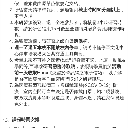
假，差旅費由原單位依規定支給。
研習當天請準時報到，超過報到
截止時間
30
分鐘以上
，
不予入場。
本研習須簽到、退；全程參加者，將核發2小時研習時
數，請於研習結束15日後至全國特殊教育資訊網檢閱時
數。
為響應環保，請研習老師自備
環保杯
。
週一至週五本校不開放校內停車
，請將車輛停至文化中
心停車場或搭乘公共交通工具與會。
考量未來不可控之因素(如:講師身體不適、地震、颱風&
暴雨等)而導致
研習需臨時取消
，故煩請學員們於
活動
前一天
收取
E-mail
(您留於資訊網之電子信箱)，以了解
是否有因突發事件而需臨時取消之研習訊息。
為因應新型冠狀病毒（俗稱武漢肺炎COVID-19）防
疫，室內空間可自主決定是否佩戴口罩，如出現發燒、
咳嗽或流鼻水等呼吸道症狀、身體不適，請在家休息避
免外出。
七、課程時間安排