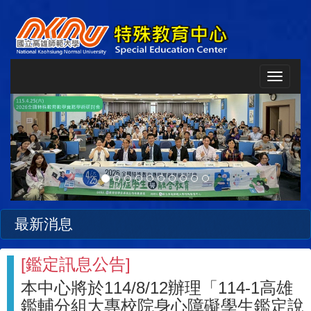
Toggle
navigat
Previous
Next
最新消息
[
鑑定訊息公告
]
本中心將於114/8/12辦理「114-1高雄
鑑輔分組大專校院身心障礙學生鑑定說