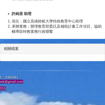
許純蓓
助理
現任：國立高雄師範大學特殊教育中心助理
承辦業務：辦理教育部委託及補助計畫工作項目、協助
輔導區特教業務行政聯繫
相關檔案
：2465961
pek@gmail.com
015