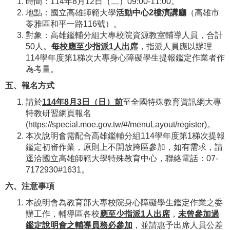
時間：114年8月12日（二）09:00-11:00。
地點：國立高雄師範大學
活動中心
2
樓演講廳
（高雄市
苓雅區和平一路116號）。
對象：高雄鑑輔分組大專校院資源教室輔導人員，合計
50人。
每校應至少指派
1
人出席
，指派人員應以辦理
114學年度第1梯次大專身心障礙學生提報鑑定作業者作
為考量。
五、報名方式
請於
114
年
8
月
3
日（日）前
至全國特殊教育資訊網大專
特教研習網頁報名
(https://special.moe.gov.tw/#/menuLayout/register)。
本次說明會需配合高雄鑑輔分組114學年度第1梯次提報
鑑定初審作業，原則上不開放跨區參加，如有需求，請
逕洽國立高雄師範大學特殊教育中心，聯絡電話：07-
7172930#1631。
六、注意事項
本說明會為教育部大專校院身心障礙學生鑑定作業之委
辦工作，輔導區各校
應至少指派
1
人出席
，
未曾參加過
鑑定說明會之輔導員務必參加
，並請惠予出席人員公差