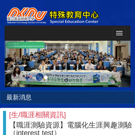
Toggle
navigat
Previous
Next
最新消息
[
生/職涯相關資訊
]
【職涯測驗資源】電腦化生涯興趣測驗
（interest test）