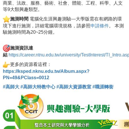
商業、法政、服務、藝術、社會、體能、工程、科學、人文
等9大類興趣類型。
施測時間
電腦化生涯興趣測驗—大學版需在有網路的環
境下進行施測，詳細電腦環境規格，請參照
申請條件
。 本測
驗施測時間為20~25分鐘。
施測
資訊連
結
https://career.ntnu.edu.tw/university/TestInterest/TI_Intro.as
更多的資源看這裡：
https://ksped.nknu.edu.tw/Album.aspx?
PN=49&PClass=0012
#
高師大
#
高師大特教中心
#
高師大資源教室
#
職涯轉銜