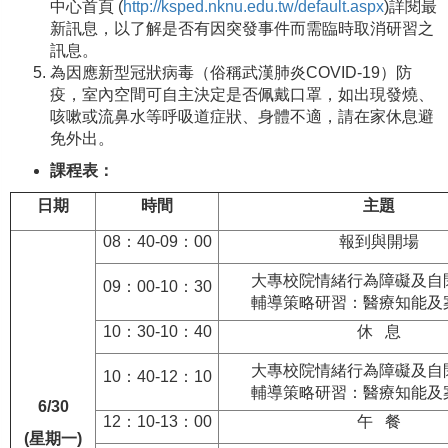
中心首頁 (
http://ksped.nknu.edu.tw/default.aspx
)詳閱最
新訊息，以了解是否有因突發事件而需臨時取消研習之
訊息。
為因應新型冠狀病毒（俗稱武漢肺炎COVID-19）防
疫，室內空間可自主決定是否佩戴口罩，如出現發燒、
咳嗽或流鼻水等呼吸道症狀、身體不適，請在家休息避
免外出。
課程表：
日期
時間
主題
08：40-09：00
報到與開場
大專校院情緒行為障礙及自
09：00-10：30
輔導策略研習：醫療知能及
10：30-10：40
休 息
大專校院情緒行為障礙及自
10：40-12：10
輔導策略研習：醫療知能及
6/30
12：10-13：00
午 餐
(星期一)