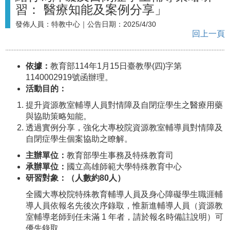
習： 醫療知能及案例分享」
發佈人員：
特教中心
｜公告日期：
2025/4/30
回上一頁
依據：
教育部114年1月15日臺教學(四)字第
1140002919號函辦理。
活動目的：
提升資源教室輔導人員對情障及自閉症學生之醫療用藥
與協助策略知能。
透過實例分享，強化大專校院資源教室輔導員對情障及
自閉症學生個案協助之瞭解。
主辦單位：
教育部學生事務及特殊教育司
承辦單位：
國立高雄師範大學特殊教育中心
研習對象：（人數約8
0人）
全國大專校院特殊教育輔導人員及身心障礙學生職涯輔
導人員依報名先後次序錄取，惟新進輔導人員（資源教
室輔導老師到任未滿 1 年者，請於報名時備註說明）可
優先錄取。