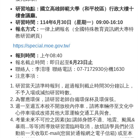
研習地點：國立高雄師範大學（和平校區）行政大樓十
樓會議廳。
研習時間：1
14
年6
月30
日（星期
一
）
09
:
0
0-1
6
:
10
報名方式：
一律上網報名（全國特殊教育資訊網大專特
教研習網頁）
h
ttps://special.moe.gov.tw/
報到時間：
上午08:40
報名截止時間：即日起至
6
月2
3日止
聯絡人：李淯瑾 聯絡電話：07-7172930分機1630
注意事項：
研習當天請準時報到，超過報到截止時間30分鐘以上，
不予入場或減扣研習時數。
為響應環保，請研習老師自備環保杯及環保筷。
週一至週五本校不開放校內停車，請將車輛停至文化中
心停車場或改搭其他大眾運輸交通工具與會。
考量未來不可控之因素(如:講師身體不適、地震、颱風&
暴雨...等等)而導致研習需臨時取消，故煩請學員們於活
動前一天收取E-mail(您留於通報網之電子信箱) 或至本