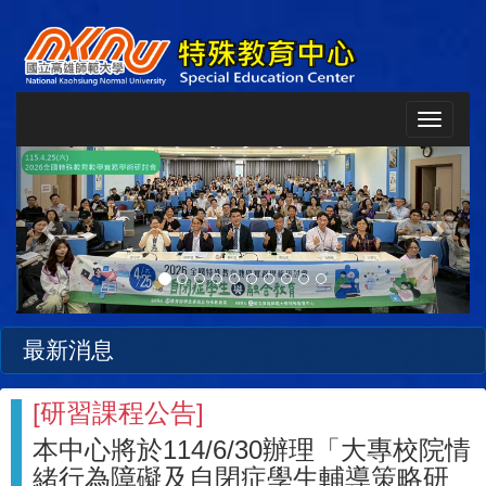
Toggle
navigat
Previous
Next
最新消息
[
研習課程公告
]
本中心將於114/6/30辦理「大專校院情
緒行為障礙及自閉症學生輔導策略研