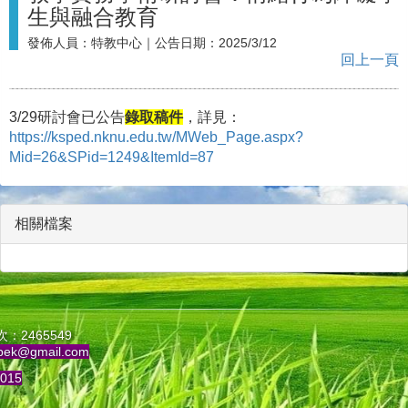
生與融合教育
發佈人員：
特教中心
｜公告日期：
2025/3/12
回上一頁
3/29研討會已公告
錄取稿件
，詳見：
https://ksped.nknu.edu.tw/MWeb_Page.aspx?
Mid=26&SPid=1249&ItemId=87
相關檔案
：2465549
pek@gmail.com
015