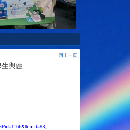
回上一頁
學生與融
SPid=1166&ItemId=88
。