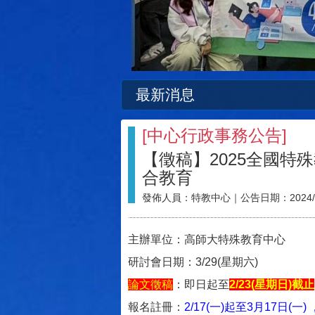
最新消息
[
中心行政事務公告
]
【徵稿】2025全國
合教育
發佈人員：
特教中心
｜公告日期：
2024/
主辦單位：高師大特殊教育中心
研討會日期：3/29(星期六)
論文徵稿
：即日起至
2/23(星期日)截止
報名註冊：
2/17(一)起至
3月17日(一)