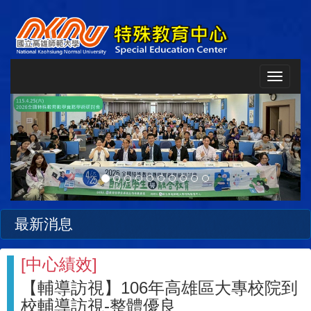
Toggle
navigat
Previous
Next
最新消息
[
中心績效
]
【輔導訪視】106年高雄區大專校院到
校輔導訪視-整體優良