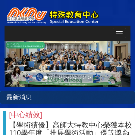
Toggle
navigat
Previous
Next
最新消息
[
中心績效
]
【學術績優】高師大特教中心榮獲本校
110學年度「推展學術活動」優等獎👍