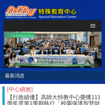
Toggle
navigat
Previous
Next
最新消息
[
中心績效
]
【行政績優】高師大特教中心榮獲111
學年度第1學期執行「校園保護智慧財