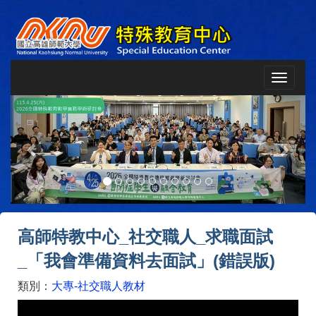
Toggle
navigat
Previous
Next
高師特教中心_社交職人_求職面試
_「我會準備資料去面試」(錯誤版)
類別：
大專-社交職人教材