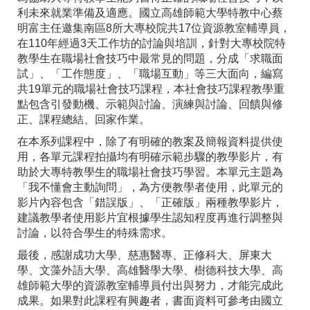
利未來就業準備及適應。國立高雄師範大學特教中心蔡
明富主任邀集南區8所大專校院共17位資源教室輔導員，
在110年經過3天工作坊的討論與培訓，針對大專校院特
教學生在職場社會技巧中最常見的問題，分成「求職面
試」、「工作態度」、「職場互動」等三大面向，編寫
共19單元的職場社會技巧課程，本社會技巧課程教學重
點包含引發動機、示範與討論、演練與討論、回饋與修
正、課程總結、回家作業。
在本系列課程中，除了有明確的教案及簡報資料提供使
用，各單元課程拍攝均有明確示範步驟的教學影片，有
助於大專特教學生的職場社會技巧學習。本單元主題為
「我不懂會主動詢問」，為方便教學者使用，此單元的
影片內容包含「錯誤版」、「正確版」兩種教學影片，
建議教學者使用影片宜根據學生認知程度再進行調整與
討論，以符合學生的特殊需求。
最後，感謝成功大學、慈惠醫專、正修科大、屏東大
學、文藻外語大學、高雄醫學大學、樹德科技大學、高
雄師範大學的資源教室輔導員付出與努力，才能完成此
成果。如果對此課程有興趣者，書面資料可參考由國立