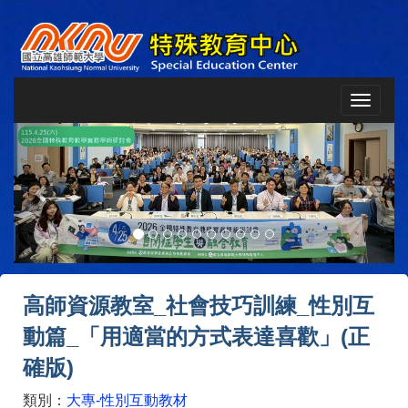
Toggle
navigat
Previous
Next
高師資源教室_社會技巧訓練_性別互
動篇_「用適當的方式表達喜歡」(正
確版)
類別：
大專-性別互動教材