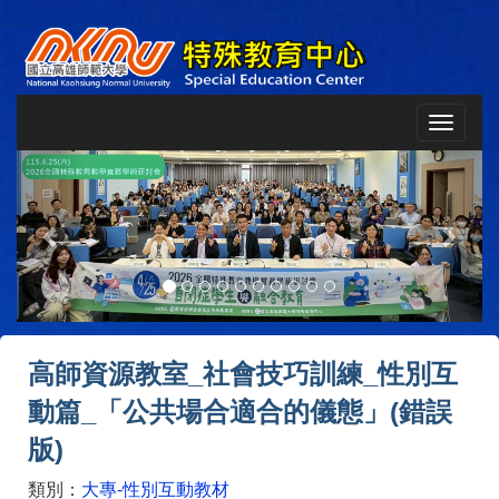
Toggle
navigat
Previous
Next
高師資源教室_社會技巧訓練_性別互
動篇_「公共場合適合的儀態」(錯誤
版)
類別：
大專-性別互動教材