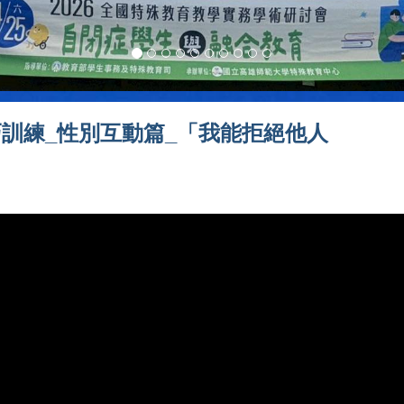
訓練_性別互動篇_「我能拒絕他人