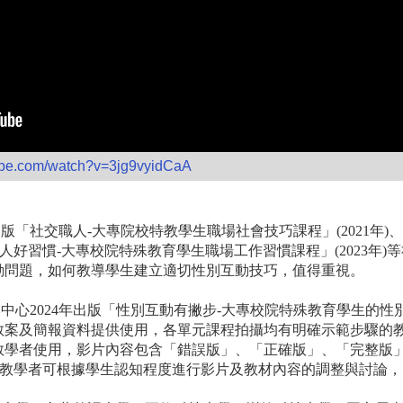
ube.com/watch?v=3jg9vyidCaA
社交職人-大專院校特教學生職場社會技巧課程」(2021年)
「職人好習慣-大專校院特殊教育學生職場工作習慣課程」(2023年
動問題，如何教導學生建立適切性別互動技巧，值得重視。
心2024年出版「性別互動有撇步-大專校院特殊教育學生的性
教案及簡報資料提供使用，各單元課程拍攝均有明確示範步驟的
教學者使用，影片內容包含「錯誤版」、「正確版」、「完整版
。教學者可根據學生認知程度進行影片及教材內容的調整與討論