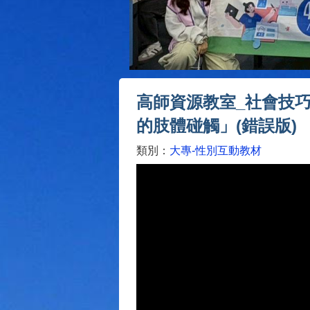
高師資源教室_社會技巧
的肢體碰觸」(錯誤版)
類別：
大專-性別互動教材