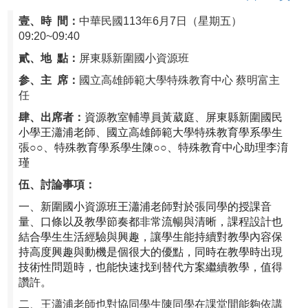
壹、時 間：
中華民國113年6月7日（星期五）
09:20~09:40
貳、地 點：
屏東縣新圍國小資源班
参、主 席：
國立高雄師範大學特殊教育中心 蔡明富主
任
肆、出席者：
資源教室輔導員黃葳庭、屏東縣新圍國民
小學王瀟浦老師、國立高雄師範大學特殊教育學系學生
張○○、特殊教育學系學生陳○○、特殊教育中心助理李淯
瑾
伍、討論事項：
一、新圍國小資源班王瀟浦老師對於張同學的授課音
量、口條以及教學節奏都非常流暢與清晰，課程設計也
結合學生生活經驗與興趣，讓學生能持續對教學內容保
持高度興趣與動機是個很大的優點，同時在教學時出現
技術性問題時，也能快速找到替代方案繼續教學，值得
讚許。
二、王瀟浦老師也對協同學生陳同學在課堂間能夠依講