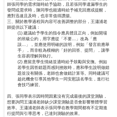
師張同學的需求隨時給予協助，且若張同學遺漏學生的
發問或需求時，陳同學也能適時給予補充回應或提醒，
應對迅速且及時，也非常值得讚揚。
三、關於教學過程與內容可改善調整的部分，王瀟浦老
師提供以下建議：
(1)
建議給予學生的指令應具體且正向，例如開場
的班級公約，用字應從「不要…」改為「應
該…」，並應使用明確的說明，例如「發言前應舉
手」，而非較為模糊的「好的回答、提問」，讓學
生容易理解與執行。
(2)
應留意學生情緒並適時給予鼓勵與安撫。例如
若學生因答錯題而感到挫敗時，應和學生說明做錯
題並沒有關係，老師也會做錯計算等。同時建議可
趁此機會引導其他學生一同安慰該名學生，進行社
會技巧練習。
四、
張同學表示因時間因素沒有完成最後的課堂測驗，
想要詢問王瀟浦老師缺少課堂測驗是否會影響整體學習
效率。王瀟浦老師表示張同學在教學期間都有不定期進
行提問與引導思考，已達到測驗的效果。