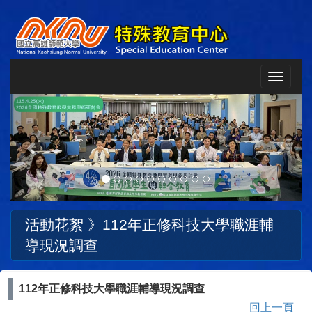
Toggle
navigat
Previous
Next
活動花絮 》
112年正修科技大學職涯輔
導現況調查
112年正修科技大學職涯輔導現況調查
回上一頁