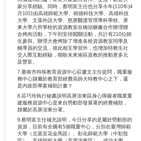
家分享經驗。同時，蔡明富主任也分享今年(110年)4
月10日由高雄師範大學、樹德科技大學、高雄科技
大學、文藻外語大學、慈惠醫護管理專科學校、屏
東大學六所學校的資源教室在橋頭糖廠合作辦理聯
合烤肉活動，下午則安排闖關活動，共計有210位師
生參與。辦理大會烤除了增進各校資源教室同學及
輔導員的交流，彼此相互學習外，也增加特教生社
交人際互動經驗，期盼未來南區資教的推動更多元
及豐富。
7.臺南市特殊教育資源中心莊慶文主任提問，職重服
務中心隸屬於教育部經費高師大特教中心之下，還
是內政部專案補助計畫？
8.莊巧玲執行秘書說明高屏澎東區身心障礙者職業重
建服務資源中心是來自勞動部發展署的經費補助，
隸屬於高屏澎東分署。
9.蔡明富主任補充說明，今日分享的是屬於勞動部的
資源，目前有全國有5個職重中心，分別在臺灣師範
大學（北基宜花金馬區）、彰化師範大學（中彰投
區）、高雄師範大學（高屏澎東區）、成功大學