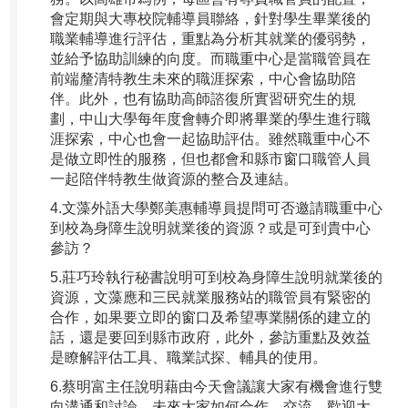
會定期與大專校院輔導員聯絡，針對學生畢業後的
職業輔導進行評估，重點為分析其就業的優弱勢，
並給予協助訓練的向度。而職重中心是當職管員在
前端釐清特教生未來的職涯探索，中心會協助陪
伴。此外，也有協助高師諮復所實習研究生的規
劃，中山大學每年度會轉介即將畢業的學生進行職
涯探索，中心也會一起協助評估。雖然職重中心不
是做立即性的服務，但也都會和縣市窗口職管人員
一起陪伴特教生做資源的整合及連結。
4.文藻外語大學鄭美惠輔導員提問可否邀請職重中心
到校為身障生說明就業後的資源？或是可到貴中心
參訪？
5.莊巧玲執行秘書說明可到校為身障生說明就業後的
資源，文藻應和三民就業服務站的職管員有緊密的
合作，如果要立即的窗口及希望專業關係的建立的
話，還是要回到縣市政府，此外，參訪重點及效益
是瞭解評估工具、職業試探、輔具的使用。
6.蔡明富主任說明藉由今天會議讓大家有機會進行雙
向溝通和討論，未來大家如何合作、交流，歡迎大