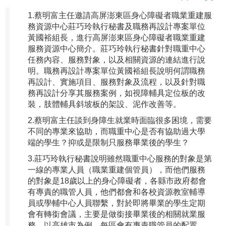
1.蔡明富主任邀請高屏澎東區身心障礙者職業重建服
務資源中心莊巧玲執行秘書及職務再設計專案單位
黃國裕組長，進行高屏澎東區身心障礙者職業重建
服務資源中心簡介。莊巧玲執行秘書針對職重中心
任務內容、服務對象，以及相關資源的連結進行說
明。職務再設計專案單位黃國裕組長說明何謂職務
再設計、實施項目、服務對象及流程，以及針對職
務再設計分享其服務案例，如視障輔具定位板的改
裝，肢體輔具斜坡板的架設、泥作改善等。
2.蔡明富主任談到身障生就業時面臨很多困境，需要
不同的專業來協助，而職重中心是否有協助過大學
端的學生？抑或是限制只服務畢業後的學生？
3.莊巧玲執行秘書說明雖然職重中心服務的對象是第
一線的專業人員（職業重建個管員），而他們服務
的對象是18歲以上的身心障礙者，各縣市政府都會
有專責的職管人員，他們都會和各校資源教室輔導
員或學輔中心人員聯繫，對於即將畢業的學生定期
會有轉銜會議，主要是做銜接畢業後的相關就業服
務。以高雄市為例，每區會有專責職管員的配置，