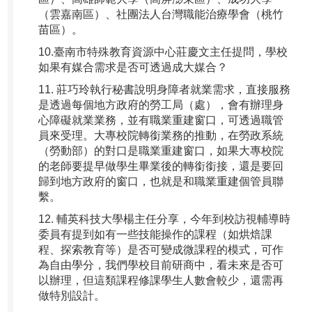
（雲嘉南區）、社團法人台灣職能治療學會（桃竹
苗區）。
10.臺南市特殊教育資源中心莊慶文主任提問，學校
如果有媒合需求是否可透過成大媒合？
11. 莊巧玲執行秘書說明身障者就業需求，直接服務
是透過每個地方政府的勞工局（處），會有辦理身
心障礙就業業務，並有職業重建窗口，可透過職管
員來受理。大專校院轉銜業務的推動，在勞政系統
（勞動部）的對口是職業重建窗口，如果大專校院
的老師要提早做學生畢業後的轉銜銜接，還是要回
歸到地方政府的窗口，也就是和職業重建個管員聯
繫。
12. 輔英科技大學楊主任分享，今年到校訪視輔導時
委員有提到如有一些技能操作的課程（如烘焙課
程、探索教育等）是否可變成微課程的模式，可作
為自由學分，我們學校目前研商中，看未來是否可
以辦理，但這類課程修課學生人數會較少，還需再
做特別設計。