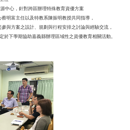
資源中心，針對跨區辦理特殊教育資
優方案
心蔡
明富主任以及特教系陳振明教授共同指導，
起參與方案之設
計、規劃與行程安排之討論與經驗交流，
預定於下學期協助
嘉義縣辦理區域性之資優教育相關活動。