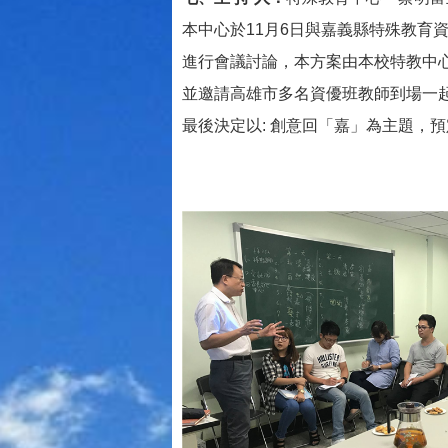
本中心於11月6日與嘉義
縣特殊教育
進行會議討論，本方案由本校特教中
並邀
請高雄市多名資優班教師到場一
最後決
定以: 創意回「嘉」為主題，