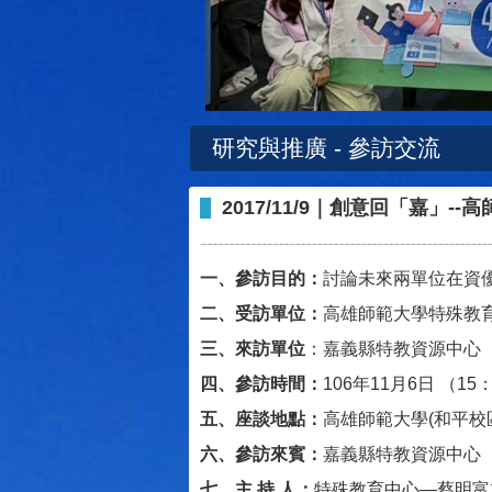
研究與推廣 - 參訪交流
2017/11/9｜創意回「嘉
一、參訪目的：
討論未來兩單位在資
二、受訪單位：
高雄師範大學特殊教
三、來訪單位
：嘉義縣特教資源中心
四、參訪時間：
106年11月6日 （15：
五、座談地點：
高雄師範大學(和平校區
六、參訪來賓：
嘉義縣特教資源中心
七、主 持 人：
特殊教育中心—蔡明富