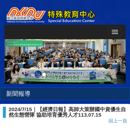
Toggle
navigat
Previous
Next
新聞報導
2024/7/15｜【經濟日報】高師大策辦國中資優生自
然生態營隊 協助培育優秀人才113.07.15
回上一頁