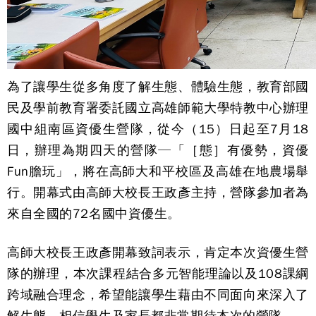
為了讓學生從多角度了解生態、體驗生態，教育部國
民及學前教育署委託國立高雄師範大學特教中心辦理
國中組南區資優生營隊，從今（15）日起至7月18
日，辦理為期四天的營隊─「［態］有優勢，資優
Fun膽玩」，將在高師大和平校區及高雄在地農場舉
行。開幕式由高師大校長王政彥主持，營隊參加者為
來自全國的72名國中資優生。
高師大校長王政彥開幕致詞表示，肯定本次資優生營
隊的辦理，本次課程結合多元智能理論以及108課綱
跨域融合理念，希望能讓學生藉由不同面向來深入了
解生態，相信學生及家長都非常期待本次的營隊。