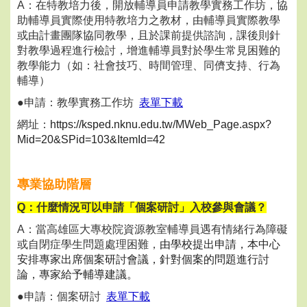
A：在特教培力後，開放輔導員申請教學實務工作坊，協
助輔導員實際使用特教培力之教材，由輔導員實際教學
或由計畫團隊協同教學，且於課前提供諮詢，課後則針
對教學過程進行檢討，增進輔導員對於學生常見困難的
教學能力（如：社會技巧、時間管理、同儕支持、行為
輔導）
●申請：教學實務工作坊
表單下載
網址：
https://ksped.nknu.edu.tw/MWeb_Page.aspx?
Mid=20&SPid=103&ItemId=42
專業協助階層
Q：什麼情況可以申請「個案研討」入校參與會議？
A：當高雄區大專校院資源教室輔導員遇有情緒行為障礙
或自閉症學生問題處理困難，
由學校提出申請，本中心
安排專家出席個案研討會議，針對個案的問題進行討
論，專家給予輔導建議。
●申請：個案研討
表單下載