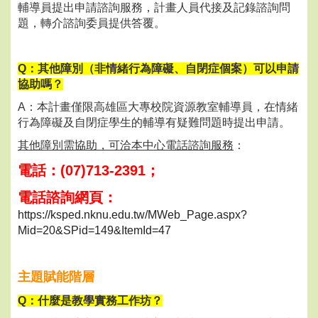
輔導員提出申請諮詢服務，計畫人員代接及記錄諮詢問
題，轉介諮詢委員提供答覆。
Q：其他障別（非情緒行為障礙、自閉症個案）可以申請
協助嗎？
A：本計畫僅限高雄區大專校院資源教室輔導員，在情緒
行為障礙及自閉症學生的輔導有疑難問題時提出申請。
其他障別需協助，可洽本中心電話諮詢服務
：
電話：(07)713-2391；
電話諮詢網頁：
https://ksped.nknu.edu.tw/MWeb_Page.aspx?
Mid=20&SPid=149&ItemId=47
主題賦能階層
Q：什麼是教學實務工作坊？