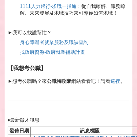
1111人力銀行-求職一指通
：從自我瞭解、職務瞭
解、未來發展及求職技巧來引導你如何求職！
►我可以找誰幫忙？
身心障礙者就業服務及職缺查詢
找政府資源-政府就業補助計畫
【我想考公職】
►想考公職嗎？來
公職特攻隊
網站看看吧！請看
這裡
。
♦最新徵才訊息
發佈日期
訊息標題