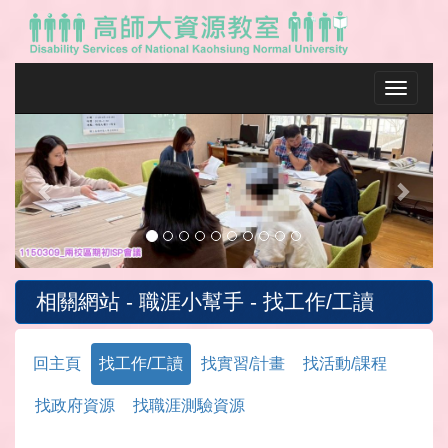
Toggle na
Previous
Next
相關網站 - 職涯小幫手 - 找工作/工讀
回主頁
找工作/工讀
找實習/計畫
找活動/課程
找政府資源
找職涯測驗資源