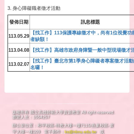
3. 身心障礙職者徵才活動
發佈日期
訊息標題
【找工作】113保護專線徵才中，尚有1位視覺功
113.05.29
者缺額！
113.04.08
【找工作】高雄市政府身障暨一般中型現場徵才
【找工作】臺北市第1季身心障礙者專案徵才活動
113.02.07
名囉！
版權所有 國立高雄師範大學資源教室 All right reserved.
瀏覽人次：1554257
辦公室位置：和平校區-特教大樓一樓7115/燕巢校區-寰
宇大樓一樓109 電子郵件：
ks@nknu.edu.tw
或