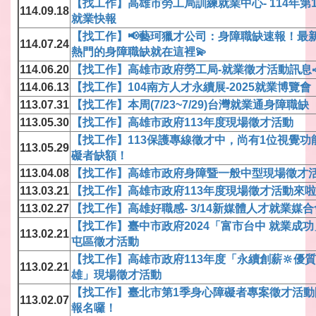
【找工作】高雄市勞工局訓練就業中心- 114年第1
114.09.18
就業快報
【找工作】📢藝珂獵才公司：身障職缺速報！最
114.07.24
熱門的身障職缺就在這裡💫
114.06.20
【找工作】高雄市政府勞工局-就業徵才活動訊息
114.06.13
【找工作】104南方人才永續展-2025就業博覽會
113.07.31
【找工作】本周(7/23~7/29)台灣就業通身障職缺
113.05.30
【找工作】高雄市政府113年度現場徵才活動
【找工作】113保護專線徵才中，尚有1位視覺功
113.05.29
礙者缺額！
113.04.08
【找工作】高雄市政府身障暨一般中型現場徵才
113.03.21
【找工作】高雄市政府113年度現場徵才活動來
113.02.27
【找工作】高雄好職感- 3/14新媒體人才就業媒合
【找工作】臺中市政府2024「富市台中 就業成
113.02.21
屯區徵才活動
【找工作】高雄市政府113年度「永續創薪🔆優
113.02.21
雄」現場徵才活動
【找工作】臺北市第1季身心障礙者專案徵才活動
113.02.07
報名囉！