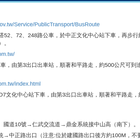
gov.tw/Service/PublicTransport/BusRoute
52、72、248路公車，於中正文化中心站下車，再步行
）。
om.tw/
下車，由第3出口出車站，順著和平路走，約500公尺可到
com.tw/index.html
O7文化中心站下車，由第3出口出車站，順著和平路走，
）國道10號→仁武交流道→鼎金系統接中山高（南下）。
統→中正路出口（注意:位於建國路出口後方約100M，