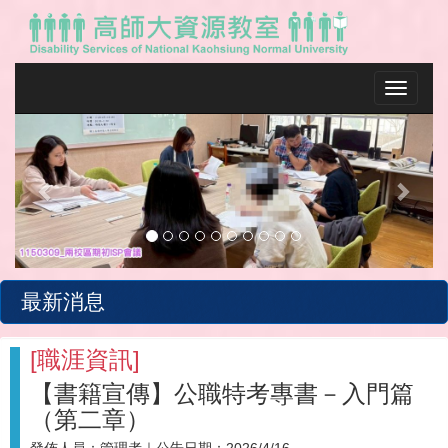
Toggle na
Previous
Next
最新消息
[
職涯資訊
]
【書籍宣傳】公職特考專書－入門篇
（第二章）
發佈人員：
管理者
｜公告日期：
2026/4/16