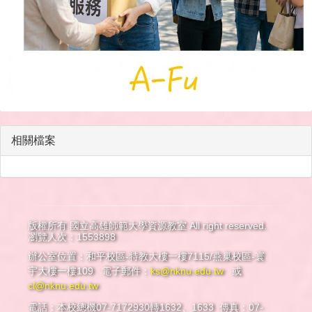
相關檔案
版權所有 國立高雄師範大學資源教室 All right reserved.
瀏覽人次：1553898
辦公室位置：和平校區-特教大樓一樓7115/燕巢校區-寰
宇大樓一樓109 電子郵件：
ks@nknu.edu.tw
或
cl@nknu.edu.tw
電話：本校總機07-7172930轉1632、1633 傳真：07-