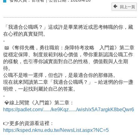
回上一頁
「我適合公職嗎？」這或許是畢業將近或思考轉職的你，藏
在心裡的真實疑問。
-
📖《奪得先機，勇往職前：身障特考攻略 入門篇》第二章
從穩定保障、制度規範到核心價值，帶你重新認識公職工作
的樣貌，也引導你誠實面對自己的性格、價值觀與人生期
待。
公職不是唯一選擇，但也許，是最適合你的那條路。
現在就來閱讀第二章「我適合公職嗎？」－給迷惘的你一盞
明燈，一起找到屬於自己的答案。
-
💎線上閱覽《入門篇》第二章：
https://padlet.com/....../ke9Kqz....../wish/x5A7argkK8beQwr6
👉更多的資源看這裡：
https://ksped.nknu.edu.tw/NewsList.aspx?NC=5